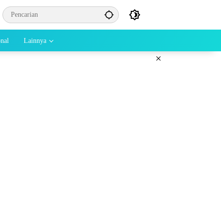
onal
Lainnya
×