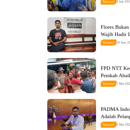
Nasional
8 Juli 20
Flores Bukan 
Wajib Hadir
Nasional
24 Juni 2
FPD NTT Keca
Pemkab Abaik
Nasional
7 Mei 20
PADMA Indone
Adalah Pela
Nasional
6 Mei 20