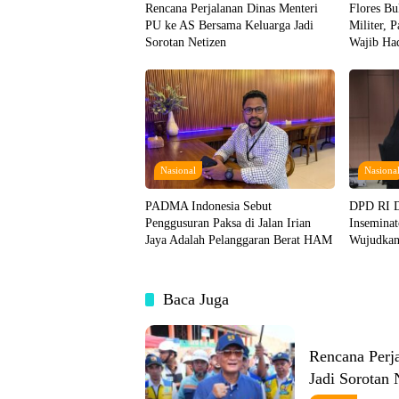
Rencana Perjalanan Dinas Menteri
Flores Bu
PU ke AS Bersama Keluarga Jadi
Militer, 
Sorotan Netizen
Wajib Ha
Warganya
Nasional
Nasiona
PADMA Indonesia Sebut
DPD RI D
Penggusuran Paksa di Jalan Irian
Insemina
Jaya Adalah Pelanggaran Berat HAM
Wujudkan
Hewani
Baca Juga
Rencana Perj
Jadi Sorotan 