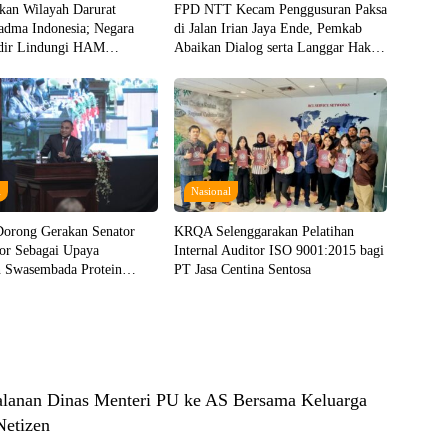
kan Wilayah Darurat
FPD NTT Kecam Penggusuran Paksa
Padma Indonesia; Negara
di Jalan Irian Jaya Ende, Pemkab
dir Lindungi HAM
Abaikan Dialog serta Langgar Hak
!
Perempuan dan Anak
l
Nasional
orong Gerakan Senator
KRQA Selenggarakan Pelatihan
tor Sebagai Upaya
Internal Auditor ISO 9001:2015 bagi
 Swasembada Protein
PT Jasa Centina Sentosa
alanan Dinas Menteri PU ke AS Bersama Keluarga
Netizen