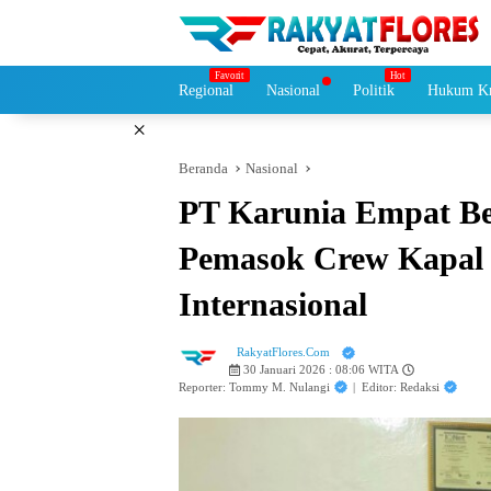
Langsung
ke
konten
Regional
Nasional
Politik
Hukum Kr
×
Beranda
Nasional
PT Karunia Empat Be
Pemasok Crew Kapal d
Internasional
RakyatFlores.Com
30 Januari 2026 : 08:06 WITA
Reporter: Tommy M. Nulangi
|
Editor: Redaksi