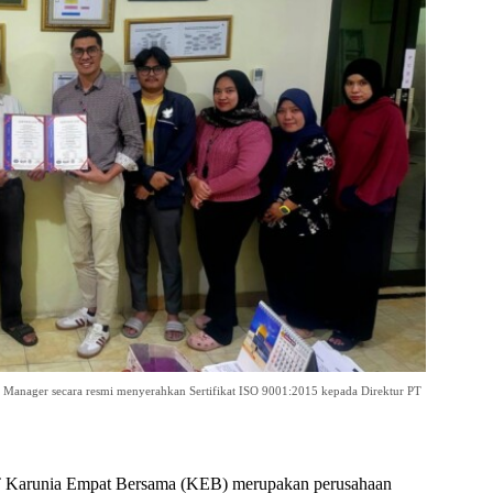
 Manager secara resmi menyerahkan Sertifikat ISO 9001:2015 kepada Direktur PT
 Karunia Empat Bersama (KEB) merupakan perusahaan