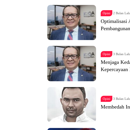
Opini
2 Bulan Lal
Optimalisasi
Pembangunan 
Opini
3 Bulan Lal
Menjaga Ked
Kepercayaan 
Opini
3 Bulan Lal
Membedah Ink