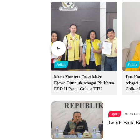
Politik
Politik
e Siap Maju Ketua
Maria Yashinta Dewi Maku
Dua Kan
olkar Ende, Tegaskan
Djawa Ditunjuk sebagai Plt Ketua
sebagai
anggotaan Masih Aktif
DPD II Partai Golkar TTU
Golkar 
Opini
2 Bulan Lal
Lebih Baik B