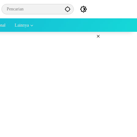
onal
Lainnya
×