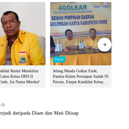
Politik
Politi
didat Resmi Mendaftar
Jelang Musda Golkar Ende,
Domi 
 Calon Ketua DPD II
Panitia Klaim Persiapan Sudah 95
DPD I
Ende, Ini Nama Mereka!
Persen, Empat Kandidat Ketua
Statu
Menguat
u
erjudi daripada Diam dan Mati Diisap