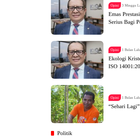
Opini
3 Minggu L
Emas Prestas
Serius Bagi 
Opini
1 Bulan Lal
Ekologi Krist
ISO 14001:2
Opini
1 Bulan Lal
“Sehari Lagi
Politik