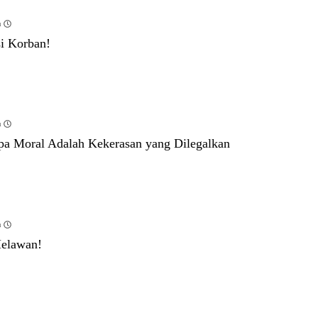
u
si Korban!
u
npa Moral Adalah Kekerasan yang Dilegalkan
u
Melawan!