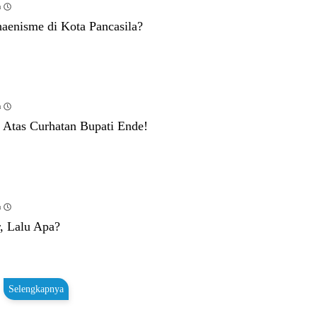
u
aenisme di Kota Pancasila?
u
s Atas Curhatan Bupati Ende!
u
, Lalu Apa?
Selengkapnya