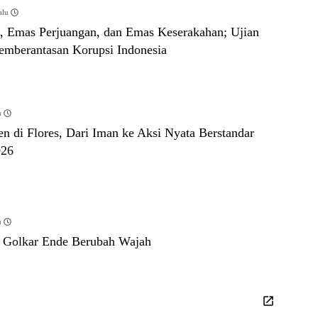
alu
i, Emas Perjuangan, dan Emas Keserakahan; Ujian
Pemberantasan Korupsi Indonesia
u
en di Flores, Dari Iman ke Aksi Nyata Berstandar
026
u
” Golkar Ende Berubah Wajah