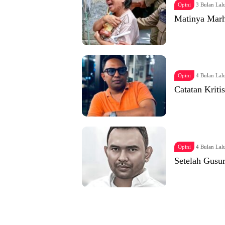
Opini
3 Bulan Lal
Matinya Marh
Opini
4 Bulan Lal
Catatan Kriti
Opini
4 Bulan Lal
Setelah Gusur