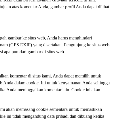
etujuan atas komentar Anda, gambar profil Anda dapat dilihat
ah gambar ke situs web, Anda harus menghindari
anam (GPS EXIF) yang disertakan. Pengunjung ke situs web
i apa pun dari gambar di situs web.
lkan komentar di situs kami, Anda dapat memilih untuk
eb Anda dalam cookie. Ini untuk kenyamanan Anda sehingga
etika Anda meninggalkan komentar lain. Cookie ini akan
ami akan memasang cookie sementara untuk memastikan
e ini tidak mengandung data pribadi dan dibuang ketika