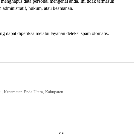
menghapus data personal mengenai anda. Ini tidak termasuk
 administratif, hukum, atau keamanan.
 dapat diperiksa melalui layanan deteksi spam otomatis.
tu, Kecamatan Ende Utara, Kabupaten