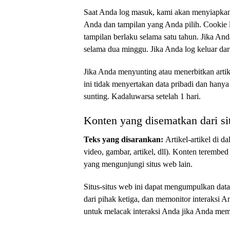
Saat Anda log masuk, kami akan menyiapkan
Anda dan tampilan yang Anda pilih. Cookie 
tampilan berlaku selama satu tahun. Jika An
selama dua minggu. Jika Anda log keluar dar
Jika Anda menyunting atau menerbitkan arti
ini tidak menyertakan data pribadi dan hany
sunting. Kadaluwarsa setelah 1 hari.
Konten yang disematkan dari si
Teks yang disarankan:
Artikel-artikel di d
video, gambar, artikel, dll). Konten terembe
yang mengunjungi situs web lain.
Situs-situs web ini dapat mengumpulkan da
dari pihak ketiga, dan memonitor interaksi
untuk melacak interaksi Anda jika Anda memi