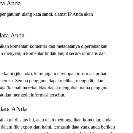
ta Anda
pengaturan ulang kata sandi, alamat IP Anda akan
data Anda
lkan komentar, komentar dan metadatanya dipertahankan
an menyetujui komentar tindak lanjut secara otomatis dan
 kami (jika ada), kami juga menyimpan informasi pribadi
mereka. Semua pengguna dapat melihat, mengedit, atau
saja (kecuali mereka tidak dapat mengubah nama pengguna
at dan mengedit informasi tersebut.
 data ANda
 akun di situs ini, atau telah meninggalkan komentar, anda
dalam file export dari kami, termasuk data yang anda berikan