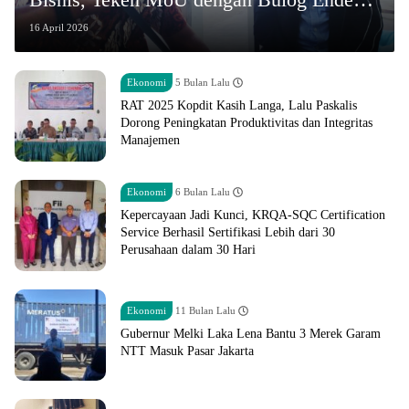
untuk Penyediaan Pangan
16 April 2026
Ekonomi
5 Bulan Lalu
RAT 2025 Kopdit Kasih Langa, Lalu Paskalis
Dorong Peningkatan Produktivitas dan Integritas
Manajemen
Ekonomi
6 Bulan Lalu
Kepercayaan Jadi Kunci, KRQA-SQC Certification
Service Berhasil Sertifikasi Lebih dari 30
Perusahaan dalam 30 Hari
Ekonomi
11 Bulan Lalu
Gubernur Melki Laka Lena Bantu 3 Merek Garam
NTT Masuk Pasar Jakarta