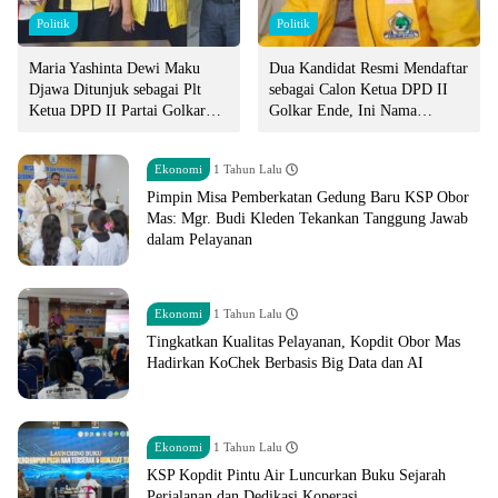
Politik
Politik
Maria Yashinta Dewi Maku
Dua Kandidat Resmi Mendaftar
Djawa Ditunjuk sebagai Plt
sebagai Calon Ketua DPD II
Ketua DPD II Partai Golkar
Golkar Ende, Ini Nama
TTU
Mereka!
Ekonomi
1 Tahun Lalu
Pimpin Misa Pemberkatan Gedung Baru KSP Obor
Mas: Mgr. Budi Kleden Tekankan Tanggung Jawab
dalam Pelayanan
Ekonomi
1 Tahun Lalu
Tingkatkan Kualitas Pelayanan, Kopdit Obor Mas
Hadirkan KoChek Berbasis Big Data dan AI
Ekonomi
1 Tahun Lalu
KSP Kopdit Pintu Air Luncurkan Buku Sejarah
Perjalanan dan Dedikasi Koperasi