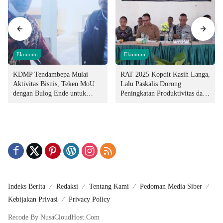
Ekonomi
Ekonomi
KDMP Tendambepa Mulai
RAT 2025 Kopdit Kasih Langa,
Aktivitas Bisnis, Teken MoU
Lalu Paskalis Dorong
dengan Bulog Ende untuk
Peningkatan Produktivitas dan
Penyediaan Pangan
Integritas Manajemen
Indeks Berita
Redaksi
Tentang Kami
Pedoman Media Siber
Kebijakan Privasi
Privacy Policy
Recode By NusaCloudHost.Com