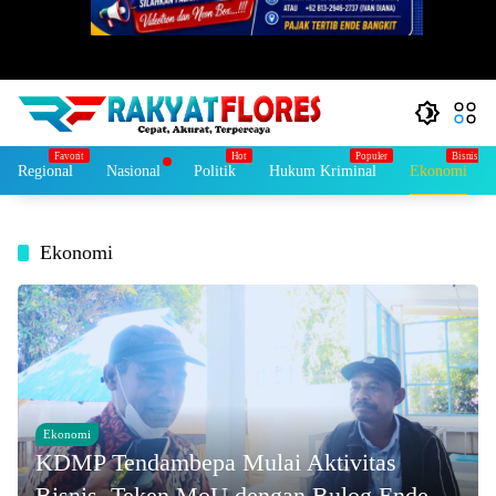
Regional
Nasional
Politik
Hukum Kriminal
Ekonomi
Ekonomi
Ekonomi
KDMP Tendambepa Mulai Aktivitas
Bisnis, Teken MoU dengan Bulog Ende