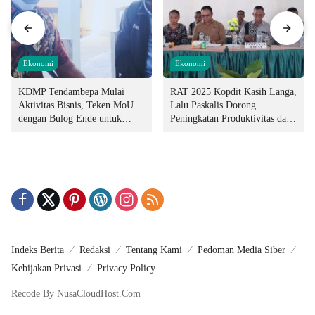
Ekonomi
Ekonomi
KDMP Tendambepa Mulai
RAT 2025 Kopdit Kasih Langa,
Aktivitas Bisnis, Teken MoU
Lalu Paskalis Dorong
dengan Bulog Ende untuk
Peningkatan Produktivitas dan
Penyediaan Pangan
Integritas Manajemen
Indeks Berita
Redaksi
Tentang Kami
Pedoman Media Siber
Kebijakan Privasi
Privacy Policy
Recode By NusaCloudHost.Com