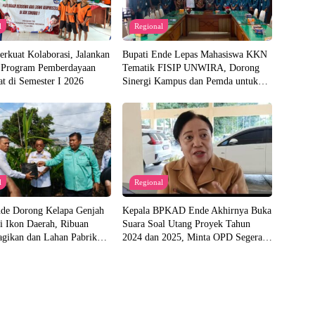
l
Regional
rkuat Kolaborasi, Jalankan
Bupati Ende Lepas Mahasiswa KKN
 Program Pemberdayaan
Tematik FISIP UNWIRA, Dorong
t di Semester I 2026
Sinergi Kampus dan Pemda untuk
Bangun Desa
l
Regional
nde Dorong Kelapa Genjah
Kepala BPKAD Ende Akhirnya Buka
i Ikon Daerah, Ribuan
Suara Soal Utang Proyek Tahun
agikan dan Lahan Pabrik
2024 dan 2025, Minta OPD Segera
iapkan
Ajukan Dokumen