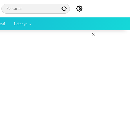
onal
Lainnya
×