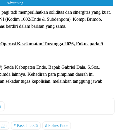
Advertising
agi tadi memperlihatkan soliditas dan sinergitas yang kuat.
ri TNI (Kodim 1602/Ende & Subdenpom), Kompi Brimob,
as berdiri dalam barisan yang sama.
 Operasi Keselamatan Turangga 2026, Fokus pada 9
Pj Setda Kabupaten Ende, Bapak Gabriel Dala, S.Sos.,
imda lainnya. Kehadiran para pimpinan daerah ini
 sekadar tugas kepolisian, melainkan tanggung jawab
a
ngga
Paskah 2026
Polres Ende