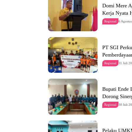
Domi Mere Aj
Kerja Nyata 
Regional
6 Agustu
PT SGI Perku
Pemberdayaan
Regional
31 Juli 2
Bupati Ende
Dorong Siner
Regional
30 Juli 2
Pelaku UMKM