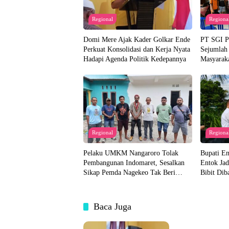
Regional
Regiona
Domi Mere Ajak Kader Golkar Ende
PT SGI Pe
Perkuat Konsolidasi dan Kerja Nyata
Sejumlah
Hadapi Agenda Politik Kedepannya
Masyaraka
Regional
Regiona
Pelaku UMKM Nangaroro Tolak
Bupati E
Pembangunan Indomaret, Sesalkan
Entok Jad
Sikap Pemda Nagekeo Tak Beri
Bibit Dib
Tanggapan
Akan Dis
Baca Juga