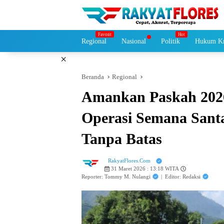
Langsung
ke
konten
Regional
Nasional
Politik
Hukum Kr
×
Beranda
Regional
Amankan Paskah 2026
Operasi Semana Santa
Tanpa Batas
RakyatFlores.Com
31 Maret 2026 : 13:18 WITA
Reporter: Tommy M. Nulangi
|
Editor: Redaksi