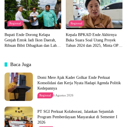
Regional
Regional
Bupati Ende Dorong Kelapa
Kepala BPKAD Ende Akhirnya
Genjah Entok Jadi Ikon Daerah,
Buka Suara Soal Utang Proyek
Ribuan Bibit Dibagikan dan Lahan
Tahun 2024 dan 2025, Minta OPD
Pabrik Akan Disiapkan
Segera Ajukan Dokumen
Baca Juga
Domi Mere Ajak Kader Golkar Ende Perkuat
Konsolidasi dan Kerja Nyata Hadapi Agenda Politik
Kedepannya
Regional
6 Agustus 2026
PT SGI Perkuat Kolaborasi, Jalankan Sejumlah
Program Pemberdayaan Masyarakat di Semester I
2026