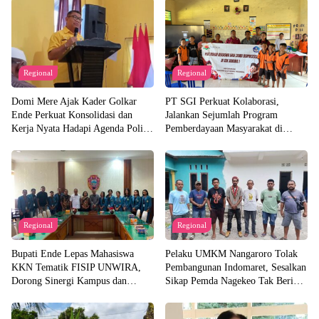
Regional
Regional
Domi Mere Ajak Kader Golkar
PT SGI Perkuat Kolaborasi,
Ende Perkuat Konsolidasi dan
Jalankan Sejumlah Program
Kerja Nyata Hadapi Agenda Politik
Pemberdayaan Masyarakat di
Kedepannya
Semester I 2026
Regional
Regional
Bupati Ende Lepas Mahasiswa
Pelaku UMKM Nangaroro Tolak
KKN Tematik FISIP UNWIRA,
Pembangunan Indomaret, Sesalkan
Dorong Sinergi Kampus dan
Sikap Pemda Nagekeo Tak Beri
Pemda untuk Bangun Desa
Tanggapan