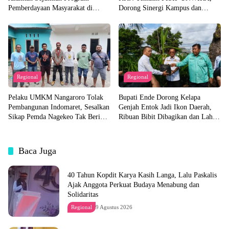
Pemberdayaan Masyarakat di
Dorong Sinergi Kampus dan
Semester I 2026
Pemda untuk Bangun Desa
Regional
Regional
Pelaku UMKM Nangaroro Tolak
Bupati Ende Dorong Kelapa
Pembangunan Indomaret, Sesalkan
Genjah Entok Jadi Ikon Daerah,
Sikap Pemda Nagekeo Tak Beri
Ribuan Bibit Dibagikan dan Lahan
Tanggapan
Pabrik Akan Disiapkan
Baca Juga
40 Tahun Kopdit Karya Kasih Langa, Lalu Paskalis
Ajak Anggota Perkuat Budaya Menabung dan
Solidaritas
Regional
9 Agustus 2026