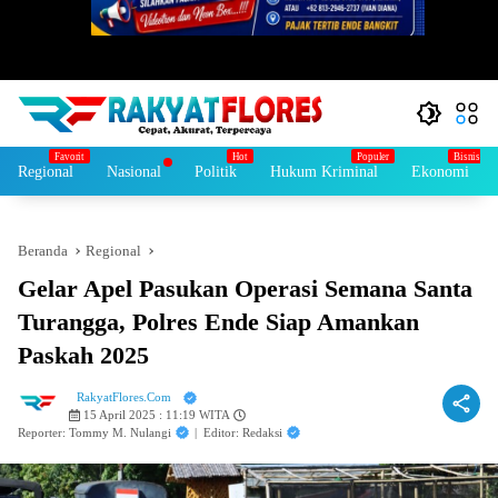
Regional
Nasional
Politik
Hukum Kriminal
Ekonomi
Beranda
Regional
Gelar Apel Pasukan Operasi Semana Santa
Turangga, Polres Ende Siap Amankan
Paskah 2025
RakyatFlores.Com
15 April 2025 : 11:19 WITA
Reporter: Tommy M. Nulangi
|
Editor: Redaksi