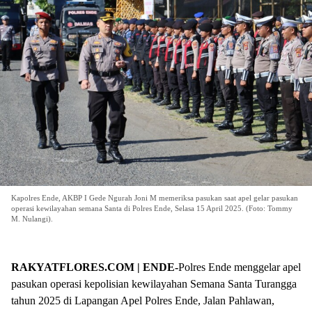
Kapolres Ende, AKBP I Gede Ngurah Joni M memeriksa pasukan saat apel gelar pasukan
operasi kewilayahan semana Santa di Polres Ende, Selasa 15 April 2025. (Foto: Tommy
M. Nulangi).
RAKYATFLORES.COM | ENDE-
Polres Ende menggelar apel
pasukan operasi kepolisian kewilayahan Semana Santa Turangga
tahun 2025 di Lapangan Apel Polres Ende, Jalan Pahlawan,