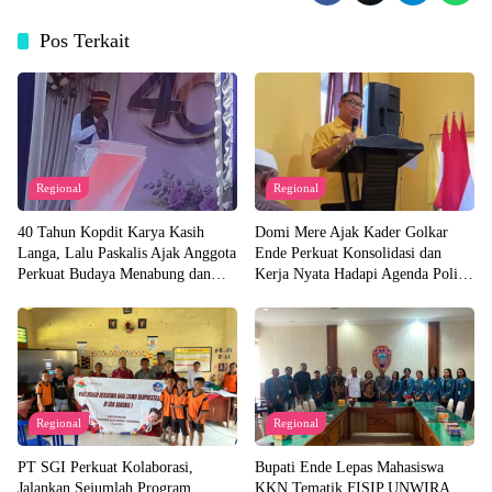
Pos Terkait
Regional
Regional
40 Tahun Kopdit Karya Kasih
Domi Mere Ajak Kader Golkar
Langa, Lalu Paskalis Ajak Anggota
Ende Perkuat Konsolidasi dan
Perkuat Budaya Menabung dan
Kerja Nyata Hadapi Agenda Politik
Solidaritas
Kedepannya
Regional
Regional
PT SGI Perkuat Kolaborasi,
Bupati Ende Lepas Mahasiswa
Jalankan Sejumlah Program
KKN Tematik FISIP UNWIRA,