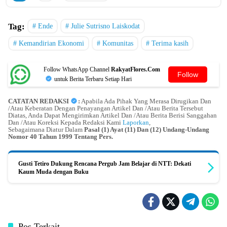
Tag:
Ende
Julie Sutrisno Laiskodat
Kemandirian Ekonomi
Komunitas
Terima kasih
Follow WhatsApp Channel
RakyatFlores.Com
Follow
untuk Berita Terbaru Setiap Hari
CATATAN REDAKSI
:
Apabila Ada Pihak Yang Merasa Dirugikan Dan
/Atau Keberatan Dengan Penayangan Artikel Dan /Atau Berita Tersebut
Diatas, Anda Dapat Mengirimkan Artikel Dan /Atau Berita Berisi Sanggahan
Dan /Atau Koreksi Kepada Redaksi Kami
Laporkan
,
Sebagaimana Diatur Dalam
Pasal (1) Ayat (11) Dan (12) Undang-Undang
Nomor 40 Tahun 1999 Tentang Pers.
Gusti Tetiro Dukung Rencana Pergub Jam Belajar di NTT: Dekati
Kaum Muda dengan Buku
Pos Terkait