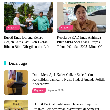
Regional
Regional
Bupati Ende Dorong Kelapa
Kepala BPKAD Ende Akhirnya
Genjah Entok Jadi Ikon Daerah,
Buka Suara Soal Utang Proyek
Ribuan Bibit Dibagikan dan Lahan
Tahun 2024 dan 2025, Minta OPD
Pabrik Akan Disiapkan
Segera Ajukan Dokumen
Baca Juga
Domi Mere Ajak Kader Golkar Ende Perkuat
Konsolidasi dan Kerja Nyata Hadapi Agenda Politik
Kedepannya
Regional
6 Agustus 2026
PT SGI Perkuat Kolaborasi, Jalankan Sejumlah
Program Pemberdayaan Masyarakat di Semester I