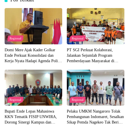
Regional
Regional
Domi Mere Ajak Kader Golkar
PT SGI Perkuat Kolaborasi,
Ende Perkuat Konsolidasi dan
Jalankan Sejumlah Program
Kerja Nyata Hadapi Agenda Politik
Pemberdayaan Masyarakat di
Kedepannya
Semester I 2026
Regional
Regional
Bupati Ende Lepas Mahasiswa
Pelaku UMKM Nangaroro Tolak
KKN Tematik FISIP UNWIRA,
Pembangunan Indomaret, Sesalkan
Dorong Sinergi Kampus dan
Sikap Pemda Nagekeo Tak Beri
Pemda untuk Bangun Desa
Tanggapan