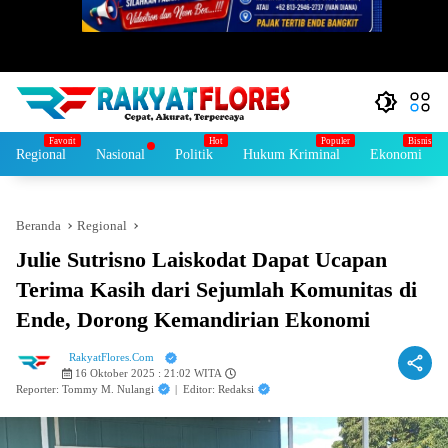
Regional
Nasional
Politik
Hukum Kriminal
Ekonomi
Beranda
Regional
Julie Sutrisno Laiskodat Dapat Ucapan
Terima Kasih dari Sejumlah Komunitas di
Ende, Dorong Kemandirian Ekonomi
RakyatFlores.Com
16 Oktober 2025 : 21:02 WITA
Reporter: Tommy M. Nulangi
|
Editor: Redaksi