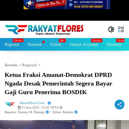
Regional
Nasional
Politik
Hukum Kriminal
Ekonomi
Beranda
Regional
Ketua Fraksi Amanat-Demokrat DPRD
Ngada Desak Pemerintah Segera Bayar
Gaji Guru Penerima BOSDIK
RakyatFlores.Com
11 Juni 2025 : 13:42 WITA
Reporter: Tommy M. Nulangi
|
Editor: Redaksi