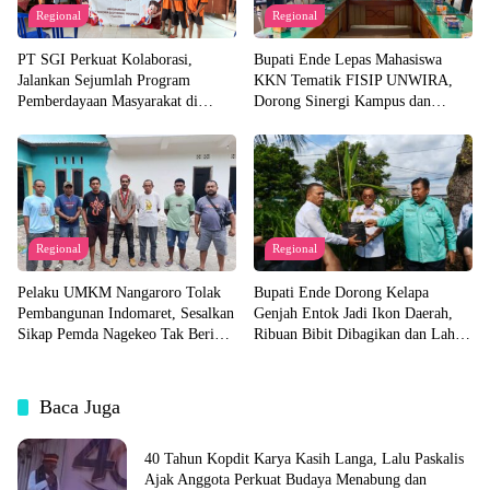
Regional
Regional
PT SGI Perkuat Kolaborasi,
Bupati Ende Lepas Mahasiswa
Jalankan Sejumlah Program
KKN Tematik FISIP UNWIRA,
Pemberdayaan Masyarakat di
Dorong Sinergi Kampus dan
Semester I 2026
Pemda untuk Bangun Desa
Regional
Regional
Pelaku UMKM Nangaroro Tolak
Bupati Ende Dorong Kelapa
Pembangunan Indomaret, Sesalkan
Genjah Entok Jadi Ikon Daerah,
Sikap Pemda Nagekeo Tak Beri
Ribuan Bibit Dibagikan dan Lahan
Tanggapan
Pabrik Akan Disiapkan
Baca Juga
40 Tahun Kopdit Karya Kasih Langa, Lalu Paskalis
Ajak Anggota Perkuat Budaya Menabung dan