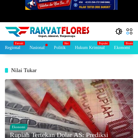
Regional
Nasional
Politik
Hukum Kriminal
Ekonomi
Nilai Tukar
Ekonomi
Rupiah Tertekan Dolar AS: Prediksi