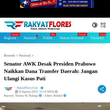
Regional
Nasional
Politik
Hukum Kriminal
Ekonomi
Beranda
Nasional
Senator AWK Desak Presiden Prabowo
Naikkan Dana Transfer Daerah: Jangan
Ulangi Kasus Pati
RakyatFlores.Com
19 Agustus 2025 : 21:14 WITA
Reporter: Tommy M. Nulangi
|
Editor: Redaksi