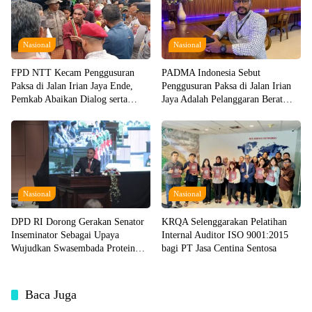
Nasional
Nasional
FPD NTT Kecam Penggusuran
PADMA Indonesia Sebut
Paksa di Jalan Irian Jaya Ende,
Penggusuran Paksa di Jalan Irian
Pemkab Abaikan Dialog serta
Jaya Adalah Pelanggaran Berat
Langgar Hak Perempuan dan Anak
HAM
Nasional
Nasional
DPD RI Dorong Gerakan Senator
KRQA Selenggarakan Pelatihan
Inseminator Sebagai Upaya
Internal Auditor ISO 9001:2015
Wujudkan Swasembada Protein
bagi PT Jasa Centina Sentosa
Hewani
Baca Juga