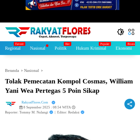
Regional
Nasional
Politik
Hukum Kriminal
Ekonomi
Beranda
Nasional
Tolak Pemecatan Kompol Cosmas, William
Yani Wea Pertegas 5 Poin Sikap
RakyatFlores.Com
8 September 2025 : 08:54 WITA
Reporter: Tommy M. Nulangi
|
Editor: Redaksi