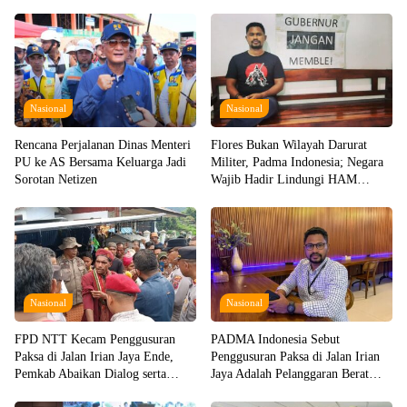
Nasional
Nasional
Rencana Perjalanan Dinas Menteri
Flores Bukan Wilayah Darurat
PU ke AS Bersama Keluarga Jadi
Militer, Padma Indonesia; Negara
Sorotan Netizen
Wajib Hadir Lindungi HAM
Warganya!
Nasional
Nasional
FPD NTT Kecam Penggusuran
PADMA Indonesia Sebut
Paksa di Jalan Irian Jaya Ende,
Penggusuran Paksa di Jalan Irian
Pemkab Abaikan Dialog serta
Jaya Adalah Pelanggaran Berat
Langgar Hak Perempuan dan Anak
HAM