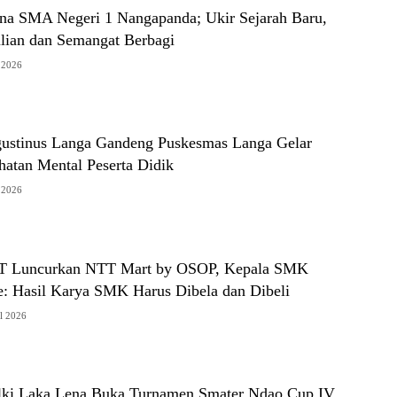
na SMA Negeri 1 Nangapanda; Ukir Sejarah Baru,
lian dan Semangat Berbagi
 2026
stinus Langa Gandeng Puskesmas Langa Gelar
hatan Mental Peserta Didik
 2026
T Luncurkan NTT Mart by OSOP, Kepala SMK
e: Hasil Karya SMK Harus Dibela dan Dibeli
il 2026
ki Laka Lena Buka Turnamen Smater Ndao Cup IV,