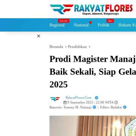
Langsung
ke
konten
Regional
Nasional
Politik
Hukum Kr
×
Beranda
Pendidikan
Prodi Magister Manaj
Baik Sekali, Siap Ge
2025
RakyatFlores.Com
9 September 2025 : 22:08 WITA
Reporter: Tommy M. Nulangi
|
Editor: Redaksi