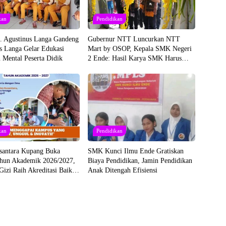
kan
Pendidikan
 Agustinus Langa Gandeng
Gubernur NTT Luncurkan NTT
s Langa Gelar Edukasi
Mart by OSOP, Kepala SMK Negeri
 Mental Peserta Didik
2 Ende: Hasil Karya SMK Harus
Dibela dan Dibeli
kan
Pendidikan
usantara Kupang Buka
SMK Kunci Ilmu Ende Gratiskan
un Akademik 2026/2027,
Biaya Pendidikan, Jamin Pendidikan
Gizi Raih Akreditasi Baik
Anak Ditengah Efisiensi