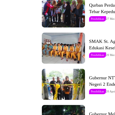
Qurban Perda
Tebar Kepedu
Pendidikan
27 Mei
SMAK St. Agu
Edukasi Kese
Pendidikan
20 Mei
Gubernur NT
Negeri 2 End
Pendidikan
20 Apr
Gubernur Mel