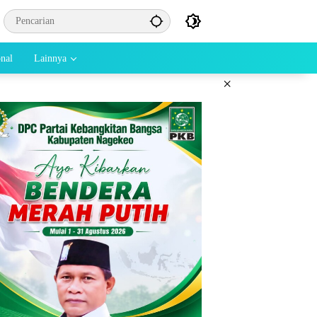
onal
Lainnya
×