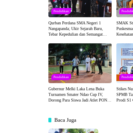
Pendidikan
Pendidi
Qurban Perdana SMA Negeri 1
SMAK St.
Nangapanda; Ukir Sejarah Baru,
Puskesma
Tebar Kepedulian dan Semangat
Kesehatan
Berbagi
Pendidikan
Pendidi
Gubernur Melki Laka Lena Buka
Stikes N
Turnamen Smater Ndao Cup IV,
SPMB Tah
Dorong Para Siswa Jadi Atlet PON
Prodi S1 
NTT 2028
Sekali
Baca Juga