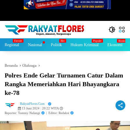
Regional
Nasional
Politik
Hukum Kriminal
Ekonomi
Beranda
Olahraga
Polres Ende Gelar Turnamen Catur Dalam
Rangka Memeriahkan Hari Bhayangkara
ke-78
RakyatFlores.Com
13 Juni 2024 : 20:22 WITA
Reporter: Tommy Nulangi
|
Editor: Redaksi