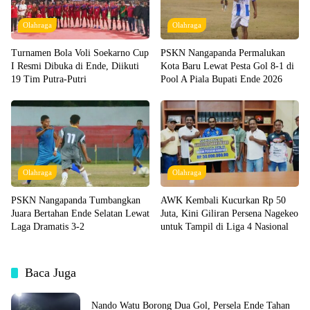
Olahraga
Olahraga
Turnamen Bola Voli Soekarno Cup
PSKN Nangapanda Permalukan
I Resmi Dibuka di Ende, Diikuti
Kota Baru Lewat Pesta Gol 8-1 di
19 Tim Putra-Putri
Pool A Piala Bupati Ende 2026
Olahraga
Olahraga
PSKN Nangapanda Tumbangkan
AWK Kembali Kucurkan Rp 50
Juara Bertahan Ende Selatan Lewat
Juta, Kini Giliran Persena Nagekeo
Laga Dramatis 3-2
untuk Tampil di Liga 4 Nasional
Baca Juga
Nando Watu Borong Dua Gol, Persela Ende Tahan