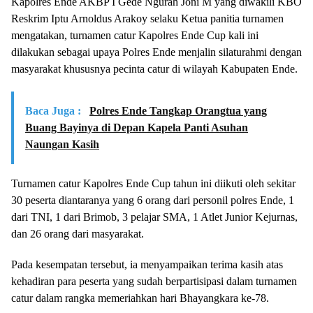
Kapolres Ende AKBP I Gede Ngurah Joni M yang diwakili KBO
Reskrim Iptu Arnoldus Arakoy selaku Ketua panitia turnamen
mengatakan, turnamen catur Kapolres Ende Cup kali ini
dilakukan sebagai upaya Polres Ende menjalin silaturahmi dengan
masyarakat khususnya pecinta catur di wilayah Kabupaten Ende.
Baca Juga :
Polres Ende Tangkap Orangtua yang
Buang Bayinya di Depan Kapela Panti Asuhan
Naungan Kasih
Turnamen catur Kapolres Ende Cup tahun ini diikuti oleh sekitar
30 peserta diantaranya yang 6 orang dari personil polres Ende, 1
dari TNI, 1 dari Brimob, 3 pelajar SMA, 1 Atlet Junior Kejurnas,
dan 26 orang dari masyarakat.
Pada kesempatan tersebut, ia menyampaikan terima kasih atas
kehadiran para peserta yang sudah berpartisipasi dalam turnamen
catur dalam rangka memeriahkan hari Bhayangkara ke-78.