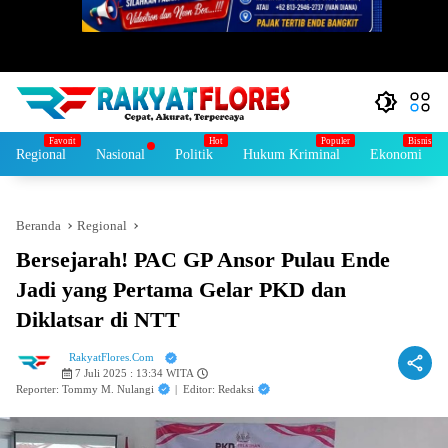
Regional
Nasional
Politik
Hukum Kriminal
Ekonomi
Beranda
Regional
Bersejarah! PAC GP Ansor Pulau Ende
Jadi yang Pertama Gelar PKD dan
Diklatsar di NTT
RakyatFlores.Com
7 Juli 2025 : 13:34 WITA
Reporter: Tommy M. Nulangi
|
Editor: Redaksi