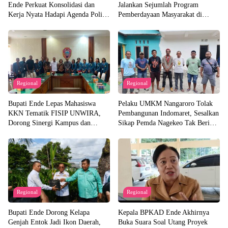
Ende Perkuat Konsolidasi dan
Jalankan Sejumlah Program
Kerja Nyata Hadapi Agenda Politik
Pemberdayaan Masyarakat di
Kedepannya
Semester I 2026
Regional
Regional
Bupati Ende Lepas Mahasiswa
Pelaku UMKM Nangaroro Tolak
KKN Tematik FISIP UNWIRA,
Pembangunan Indomaret, Sesalkan
Dorong Sinergi Kampus dan
Sikap Pemda Nagekeo Tak Beri
Pemda untuk Bangun Desa
Tanggapan
Regional
Regional
Bupati Ende Dorong Kelapa
Kepala BPKAD Ende Akhirnya
Genjah Entok Jadi Ikon Daerah,
Buka Suara Soal Utang Proyek