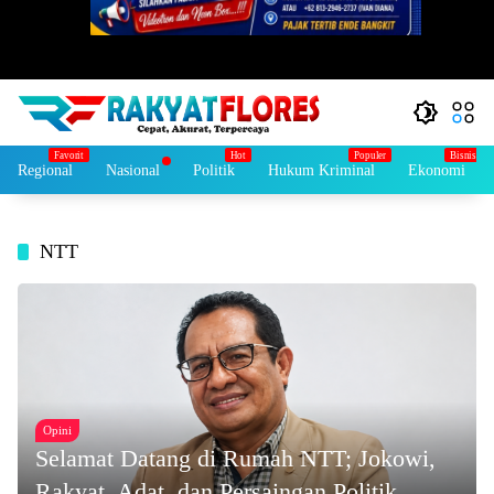
Regional
Nasional
Politik
Hukum Kriminal
Ekonomi
NTT
Opini
Selamat Datang di Rumah NTT; Jokowi,
Rakyat, Adat, dan Persaingan Politik