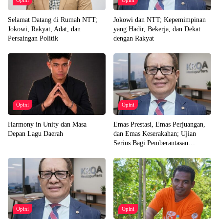
Opini
Opini
Selamat Datang di Rumah NTT;
Jokowi dan NTT; Kepemimpinan
Jokowi, Rakyat, Adat, dan
yang Hadir, Bekerja, dan Dekat
Persaingan Politik
dengan Rakyat
Opini
Opini
Harmony in Unity dan Masa
Emas Prestasi, Emas Perjuangan,
Depan Lagu Daerah
dan Emas Keserakahan; Ujian
Serius Bagi Pemberantasan
Korupsi Indonesia
Opini
Opini