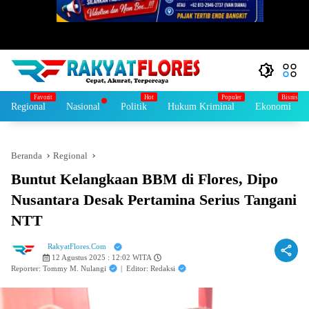
Regional
Nasional
Politik
Hukum Kriminal
Ekonomi
Beranda
Regional
Buntut Kelangkaan BBM di Flores, Dipo
Nusantara Desak Pertamina Serius Tangani
NTT
RakyatFlores.Com
12 Agustus 2025 : 12:02 WITA
Reporter: Tommy M. Nulangi
|
Editor: Redaksi