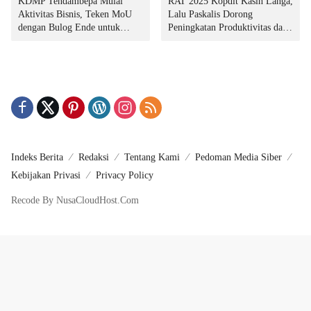
KDMP Tendambepa Mulai
RAT 2025 Kopdit Kasih Langa,
Aktivitas Bisnis, Teken MoU
Lalu Paskalis Dorong
dengan Bulog Ende untuk
Peningkatan Produktivitas dan
Penyediaan Pangan
Integritas Manajemen
Indeks Berita
Redaksi
Tentang Kami
Pedoman Media Siber
Kebijakan Privasi
Privacy Policy
Recode By NusaCloudHost.Com