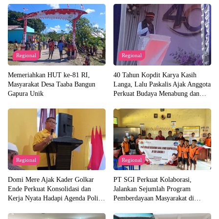
Regional
Regional
Memeriahkan HUT ke-81 RI,
40 Tahun Kopdit Karya Kasih
Masyarakat Desa Taaba Bangun
Langa, Lalu Paskalis Ajak Anggota
Gapura Unik
Perkuat Budaya Menabung dan
Solidaritas
Regional
Regional
Domi Mere Ajak Kader Golkar
PT SGI Perkuat Kolaborasi,
Ende Perkuat Konsolidasi dan
Jalankan Sejumlah Program
Kerja Nyata Hadapi Agenda Politik
Pemberdayaan Masyarakat di
Kedepannya
Semester I 2026