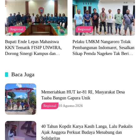
Regional
Regional
Bupati Ende Lepas Mahasiswa
Pelaku UMKM Nangaroro Tolak
KKN Tematik FISIP UNWIRA,
Pembangunan Indomaret, Sesalkan
Dorong Sinergi Kampus dan
Sikap Pemda Nagekeo Tak Beri
Pemda untuk Bangun Desa
Tanggapan
Baca Juga
Memeriahkan HUT ke-81 RI, Masyarakat Desa
Taaba Bangun Gapura Unik
Regional
10 Agustus 2026
40 Tahun Kopdit Karya Kasih Langa, Lalu Paskalis
Ajak Anggota Perkuat Budaya Menabung dan
Solidaritas