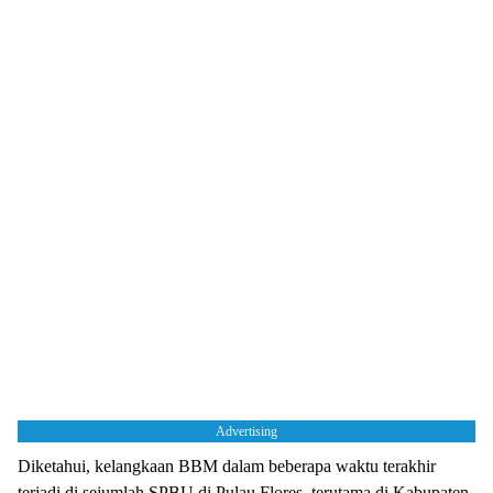
Advertising
Diketahui, kelangkaan BBM dalam beberapa waktu terakhir
terjadi di sejumlah SPBU di Pulau Flores, terutama di Kabupaten