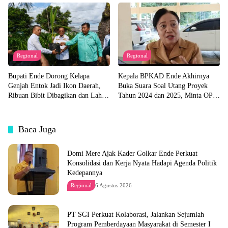
Regional
Regional
Bupati Ende Dorong Kelapa
Kepala BPKAD Ende Akhirnya
Genjah Entok Jadi Ikon Daerah,
Buka Suara Soal Utang Proyek
Ribuan Bibit Dibagikan dan Lahan
Tahun 2024 dan 2025, Minta OPD
Pabrik Akan Disiapkan
Segera Ajukan Dokumen
Baca Juga
Domi Mere Ajak Kader Golkar Ende Perkuat
Konsolidasi dan Kerja Nyata Hadapi Agenda Politik
Kedepannya
Regional
6 Agustus 2026
PT SGI Perkuat Kolaborasi, Jalankan Sejumlah
Program Pemberdayaan Masyarakat di Semester I