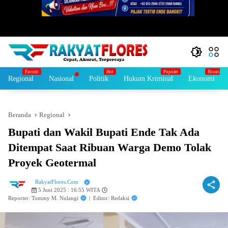
Regional
Nasional
Politik
Hukum Kriminal
Ekonomi
Beranda
Regional
Bupati dan Wakil Bupati Ende Tak Ada
Ditempat Saat Ribuan Warga Demo Tolak
Proyek Geotermal
RakyatFlores.Com
5 Juni 2025 : 16:55 WITA
Reporter: Tommy M. Nulangi
|
Editor: Redaksi