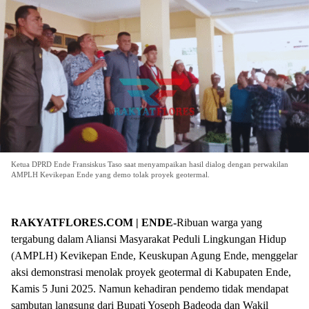
Ketua DPRD Ende Fransiskus Taso saat menyampaikan hasil dialog dengan perwakilan
AMPLH Kevikepan Ende yang demo tolak proyek geotermal.
RAKYATFLORES.COM | ENDE-
Ribuan warga yang
tergabung dalam Aliansi Masyarakat Peduli Lingkungan Hidup
(AMPLH) Kevikepan Ende, Keuskupan Agung Ende, menggelar
aksi demonstrasi menolak proyek geotermal di Kabupaten Ende,
Kamis 5 Juni 2025. Namun kehadiran pendemo tidak mendapat
sambutan langsung dari Bupati Yoseph Badeoda dan Wakil