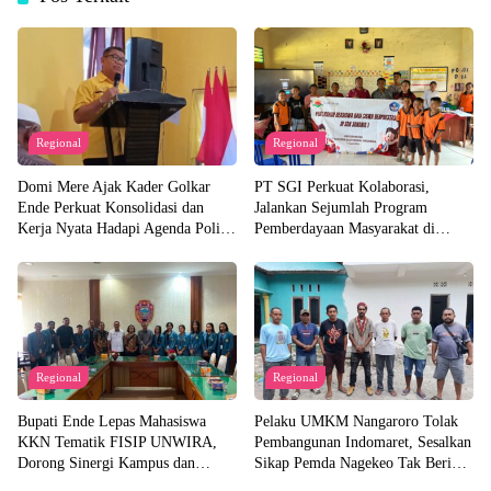
Regional
Regional
Domi Mere Ajak Kader Golkar
PT SGI Perkuat Kolaborasi,
Ende Perkuat Konsolidasi dan
Jalankan Sejumlah Program
Kerja Nyata Hadapi Agenda Politik
Pemberdayaan Masyarakat di
Kedepannya
Semester I 2026
Regional
Regional
Bupati Ende Lepas Mahasiswa
Pelaku UMKM Nangaroro Tolak
KKN Tematik FISIP UNWIRA,
Pembangunan Indomaret, Sesalkan
Dorong Sinergi Kampus dan
Sikap Pemda Nagekeo Tak Beri
Pemda untuk Bangun Desa
Tanggapan