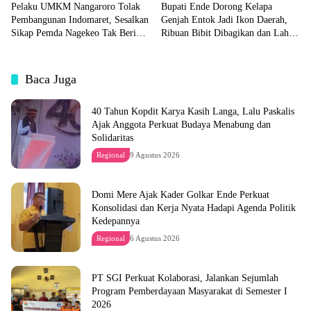
Pelaku UMKM Nangaroro Tolak
Bupati Ende Dorong Kelapa
Pembangunan Indomaret, Sesalkan
Genjah Entok Jadi Ikon Daerah,
Sikap Pemda Nagekeo Tak Beri
Ribuan Bibit Dibagikan dan Lahan
Tanggapan
Pabrik Akan Disiapkan
Baca Juga
40 Tahun Kopdit Karya Kasih Langa, Lalu Paskalis
Ajak Anggota Perkuat Budaya Menabung dan
Solidaritas
Regional
9 Agustus 2026
Domi Mere Ajak Kader Golkar Ende Perkuat
Konsolidasi dan Kerja Nyata Hadapi Agenda Politik
Kedepannya
Regional
6 Agustus 2026
PT SGI Perkuat Kolaborasi, Jalankan Sejumlah
Program Pemberdayaan Masyarakat di Semester I
2026