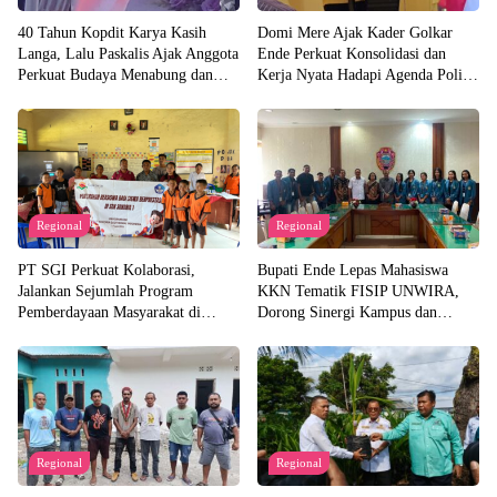
40 Tahun Kopdit Karya Kasih
Domi Mere Ajak Kader Golkar
Langa, Lalu Paskalis Ajak Anggota
Ende Perkuat Konsolidasi dan
Perkuat Budaya Menabung dan
Kerja Nyata Hadapi Agenda Politik
Solidaritas
Kedepannya
Regional
Regional
PT SGI Perkuat Kolaborasi,
Bupati Ende Lepas Mahasiswa
Jalankan Sejumlah Program
KKN Tematik FISIP UNWIRA,
Pemberdayaan Masyarakat di
Dorong Sinergi Kampus dan
Semester I 2026
Pemda untuk Bangun Desa
Regional
Regional