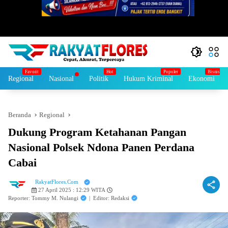
Regional
Nasional
Politik
Hukum Kriminal
Ekonomi
Beranda
Regional
Dukung Program Ketahanan Pangan
Nasional Polsek Ndona Panen Perdana
Cabai
RakyatFlores.Com
27 April 2025 : 12:29 WITA
Reporter: Tommy M. Nulangi
|
Editor: Redaksi