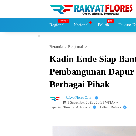
Langsung
ke
konten
Regional
Nasional
Politik
Hukum Kr
×
Beranda
Regional
Kadin Ende Siap Bant
Pembangunan Dapur 
Berbagai Pihak
RakyatFlores.Com
1 September 2025 : 20:51 WITA
Reporter: Tommy M. Nulangi
|
Editor: Redaksi