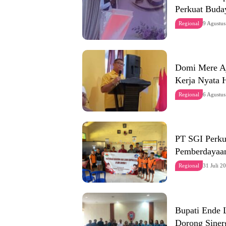
Perkuat Buda
Regional
9 Agustu
Domi Mere Aj
Kerja Nyata 
Regional
6 Agustu
PT SGI Perku
Pemberdayaan
Regional
31 Juli 2
Bupati Ende
Dorong Siner