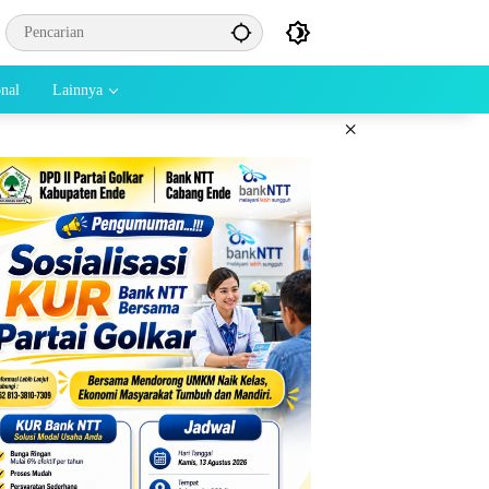
onal
Lainnya
×