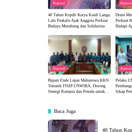
Regional
Regiona
40 Tahun Kopdit Karya Kasih Langa,
Domi Mer
Lalu Paskalis Ajak Anggota Perkuat
Perkuat K
Budaya Menabung dan Solidaritas
Hadapi A
Regional
Regiona
Bupati Ende Lepas Mahasiswa KKN
Pelaku U
Tematik FISIP UNWIRA, Dorong
Pembangu
Sinergi Kampus dan Pemda untuk
Sikap Pe
Bangun Desa
Tanggapa
Baca Juga
40 Tahun Kop