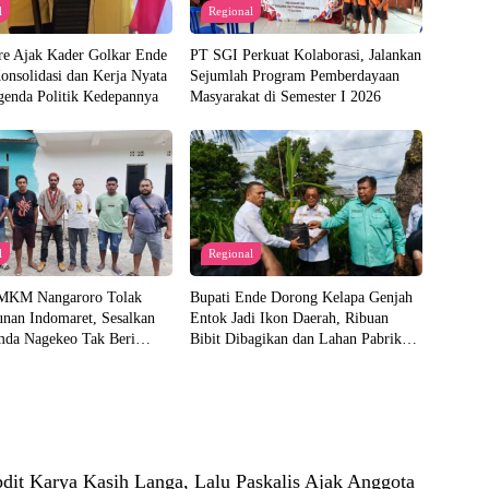
l
Regional
e Ajak Kader Golkar Ende
PT SGI Perkuat Kolaborasi, Jalankan
onsolidasi dan Kerja Nyata
Sejumlah Program Pemberdayaan
genda Politik Kedepannya
Masyarakat di Semester I 2026
l
Regional
MKM Nangaroro Tolak
Bupati Ende Dorong Kelapa Genjah
nan Indomaret, Sesalkan
Entok Jadi Ikon Daerah, Ribuan
mda Nagekeo Tak Beri
Bibit Dibagikan dan Lahan Pabrik
n
Akan Disiapkan
dit Karya Kasih Langa, Lalu Paskalis Ajak Anggota