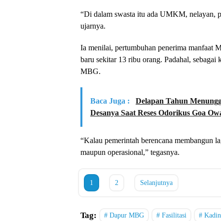
“Di dalam swasta itu ada UMKM, nelayan, pet
ujarnya.
Ia menilai, pertumbuhan penerima manfaat M
baru sekitar 13 ribu orang. Padahal, sebagai
MBG.
Baca Juga :
Delapan Tahun Menunggu
Desanya Saat Reses Odorikus Goa Ow
“Kalau pemerintah berencana membangun lagi,
maupun operasional,” tegasnya.
1
2
Selanjutnya
Tag:
Dapur MBG
Fasilitasi
Kadin