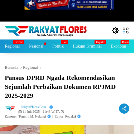
Regional
Nasional
Politik
Hukum Kriminal
Ekonomi
Beranda
Regional
Pansus DPRD Ngada Rekomendasikan
Sejumlah Perbaikan Dokumen RPJMD
2025-2029
RakyatFlores.Com
11 Juli 2025 : 11:48 WITA
Reporter: Tommy M. Nulangi
|
Editor: Redaksi