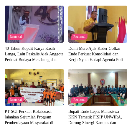
Regional
Regional
40 Tahun Kopdit Karya Kasih
Domi Mere Ajak Kader Golkar
Langa, Lalu Paskalis Ajak Anggota
Ende Perkuat Konsolidasi dan
Perkuat Budaya Menabung dan
Kerja Nyata Hadapi Agenda Politik
Solidaritas
Kedepannya
Regional
Regional
PT SGI Perkuat Kolaborasi,
Bupati Ende Lepas Mahasiswa
Jalankan Sejumlah Program
KKN Tematik FISIP UNWIRA,
Pemberdayaan Masyarakat di
Dorong Sinergi Kampus dan
Semester I 2026
Pemda untuk Bangun Desa