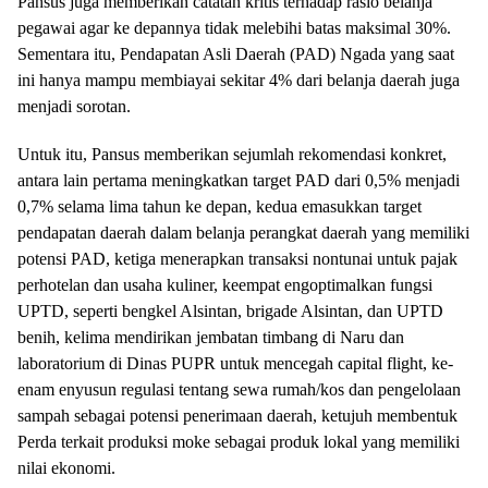
Pansus juga memberikan catatan kritis terhadap rasio belanja
pegawai agar ke depannya tidak melebihi batas maksimal 30%.
Sementara itu, Pendapatan Asli Daerah (PAD) Ngada yang saat
ini hanya mampu membiayai sekitar 4% dari belanja daerah juga
menjadi sorotan.
Untuk itu, Pansus memberikan sejumlah rekomendasi konkret,
antara lain pertama meningkatkan target PAD dari 0,5% menjadi
0,7% selama lima tahun ke depan, kedua emasukkan target
pendapatan daerah dalam belanja perangkat daerah yang memiliki
potensi PAD, ketiga menerapkan transaksi nontunai untuk pajak
perhotelan dan usaha kuliner, keempat engoptimalkan fungsi
UPTD, seperti bengkel Alsintan, brigade Alsintan, dan UPTD
benih, kelima mendirikan jembatan timbang di Naru dan
laboratorium di Dinas PUPR untuk mencegah capital flight, ke-
enam enyusun regulasi tentang sewa rumah/kos dan pengelolaan
sampah sebagai potensi penerimaan daerah, ketujuh membentuk
Perda terkait produksi moke sebagai produk lokal yang memiliki
nilai ekonomi.