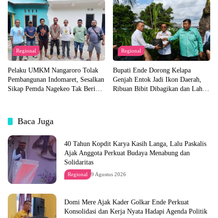
Regional
Regional
Pelaku UMKM Nangaroro Tolak
Bupati Ende Dorong Kelapa
Pembangunan Indomaret, Sesalkan
Genjah Entok Jadi Ikon Daerah,
Sikap Pemda Nagekeo Tak Beri
Ribuan Bibit Dibagikan dan Lahan
Tanggapan
Pabrik Akan Disiapkan
Baca Juga
40 Tahun Kopdit Karya Kasih Langa, Lalu Paskalis
Ajak Anggota Perkuat Budaya Menabung dan
Solidaritas
Regional
9 Agustus 2026
Domi Mere Ajak Kader Golkar Ende Perkuat
Konsolidasi dan Kerja Nyata Hadapi Agenda Politik