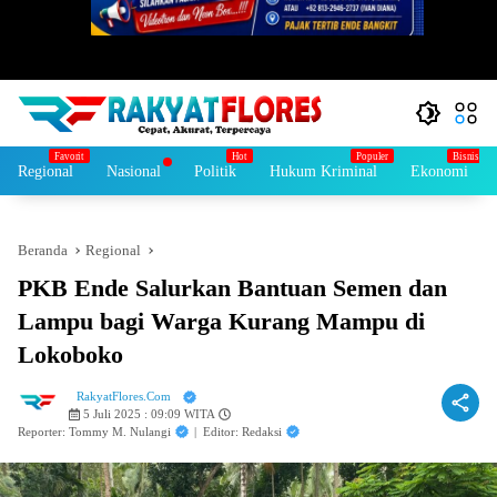
Regional
Nasional
Politik
Hukum Kriminal
Ekonomi
Beranda
Regional
PKB Ende Salurkan Bantuan Semen dan
Lampu bagi Warga Kurang Mampu di
Lokoboko
RakyatFlores.Com
5 Juli 2025 : 09:09 WITA
Reporter: Tommy M. Nulangi
|
Editor: Redaksi