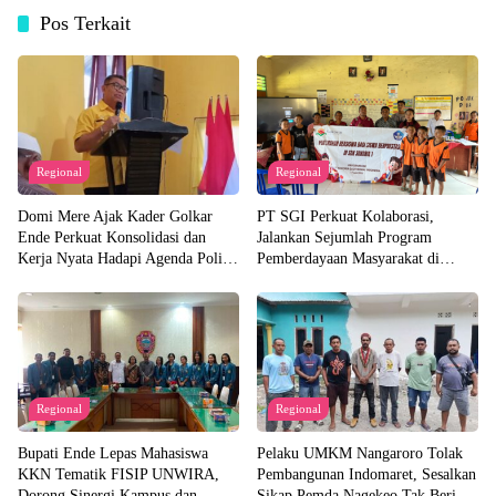
Pos Terkait
Regional
Regional
Domi Mere Ajak Kader Golkar
PT SGI Perkuat Kolaborasi,
Ende Perkuat Konsolidasi dan
Jalankan Sejumlah Program
Kerja Nyata Hadapi Agenda Politik
Pemberdayaan Masyarakat di
Kedepannya
Semester I 2026
Regional
Regional
Bupati Ende Lepas Mahasiswa
Pelaku UMKM Nangaroro Tolak
KKN Tematik FISIP UNWIRA,
Pembangunan Indomaret, Sesalkan
Dorong Sinergi Kampus dan
Sikap Pemda Nagekeo Tak Beri