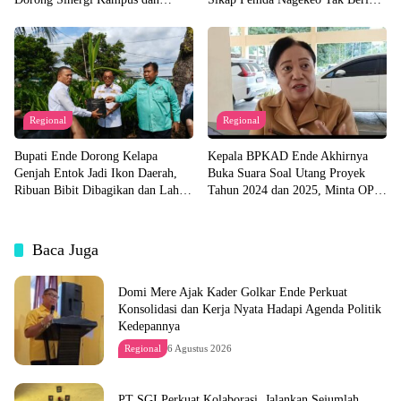
Pemda untuk Bangun Desa
Tanggapan
Regional
Regional
Bupati Ende Dorong Kelapa
Kepala BPKAD Ende Akhirnya
Genjah Entok Jadi Ikon Daerah,
Buka Suara Soal Utang Proyek
Ribuan Bibit Dibagikan dan Lahan
Tahun 2024 dan 2025, Minta OPD
Pabrik Akan Disiapkan
Segera Ajukan Dokumen
Baca Juga
Domi Mere Ajak Kader Golkar Ende Perkuat
Konsolidasi dan Kerja Nyata Hadapi Agenda Politik
Kedepannya
Regional
6 Agustus 2026
PT SGI Perkuat Kolaborasi, Jalankan Sejumlah