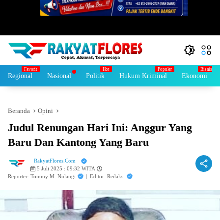
Regional
Nasional
Politik
Hukum Kriminal
Ekonomi
Beranda
Opini
Judul Renungan Hari Ini: Anggur Yang
Baru Dan Kantong Yang Baru
RakyatFlores.Com
5 Juli 2025 : 09:32 WITA
Reporter: Tommy M. Nulangi
|
Editor: Redaksi