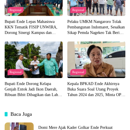
Regional
Regional
Bupati Ende Lepas Mahasiswa
Pelaku UMKM Nangaroro Tolak
KKN Tematik FISIP UNWIRA,
Pembangunan Indomaret, Sesalkan
Dorong Sinergi Kampus dan
Sikap Pemda Nagekeo Tak Beri
Pemda untuk Bangun Desa
Tanggapan
Regional
Regional
Bupati Ende Dorong Kelapa
Kepala BPKAD Ende Akhirnya
Genjah Entok Jadi Ikon Daerah,
Buka Suara Soal Utang Proyek
Ribuan Bibit Dibagikan dan Lahan
Tahun 2024 dan 2025, Minta OPD
Pabrik Akan Disiapkan
Segera Ajukan Dokumen
Baca Juga
Domi Mere Ajak Kader Golkar Ende Perkuat