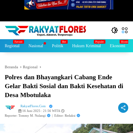
Regional
Nasional
Politik
Hukum Kriminal
Ekonomi
Beranda
Regional
Polres dan Bhayangkari Cabang Ende
Gelar Bakti Sosial dan Bakti Kesehatan di
Desa Mbotulaka
RakyatFlores.Com
16 Juni 2025 : 21:56 WITA
Reporter: Tommy M. Nulangi
|
Editor: Redaksi