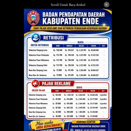
Langsung
×
Scroll Untuk Baca Artikel
ke
konten