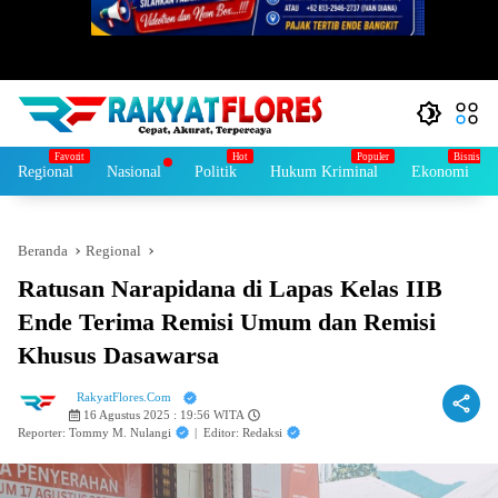
Regional
Nasional
Politik
Hukum Kriminal
Ekonomi
Beranda
Regional
Ratusan Narapidana di Lapas Kelas IIB
Ende Terima Remisi Umum dan Remisi
Khusus Dasawarsa
RakyatFlores.Com
16 Agustus 2025 : 19:56 WITA
Reporter: Tommy M. Nulangi
|
Editor: Redaksi