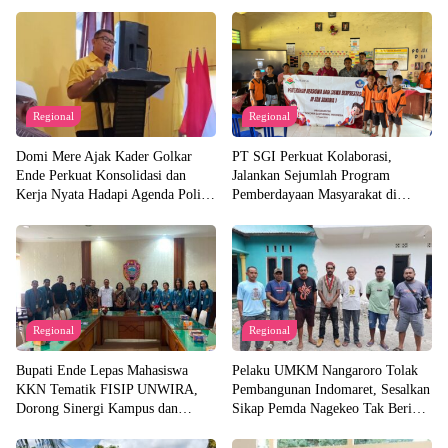
Regional
Regional
Domi Mere Ajak Kader Golkar
PT SGI Perkuat Kolaborasi,
Ende Perkuat Konsolidasi dan
Jalankan Sejumlah Program
Kerja Nyata Hadapi Agenda Politik
Pemberdayaan Masyarakat di
Kedepannya
Semester I 2026
Regional
Regional
Bupati Ende Lepas Mahasiswa
Pelaku UMKM Nangaroro Tolak
KKN Tematik FISIP UNWIRA,
Pembangunan Indomaret, Sesalkan
Dorong Sinergi Kampus dan
Sikap Pemda Nagekeo Tak Beri
Pemda untuk Bangun Desa
Tanggapan