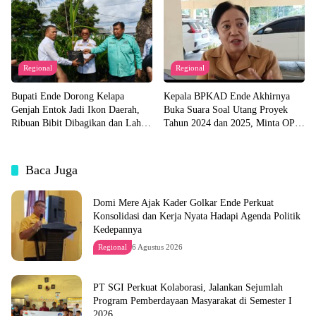
Regional
Regional
Bupati Ende Dorong Kelapa
Kepala BPKAD Ende Akhirnya
Genjah Entok Jadi Ikon Daerah,
Buka Suara Soal Utang Proyek
Ribuan Bibit Dibagikan dan Lahan
Tahun 2024 dan 2025, Minta OPD
Pabrik Akan Disiapkan
Segera Ajukan Dokumen
Baca Juga
Domi Mere Ajak Kader Golkar Ende Perkuat
Konsolidasi dan Kerja Nyata Hadapi Agenda Politik
Kedepannya
Regional
6 Agustus 2026
PT SGI Perkuat Kolaborasi, Jalankan Sejumlah
Program Pemberdayaan Masyarakat di Semester I
2026