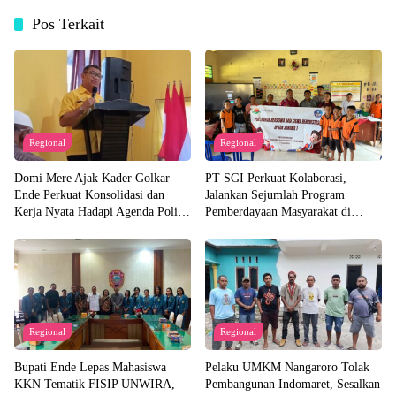
Pos Terkait
Regional
Regional
Domi Mere Ajak Kader Golkar
PT SGI Perkuat Kolaborasi,
Ende Perkuat Konsolidasi dan
Jalankan Sejumlah Program
Kerja Nyata Hadapi Agenda Politik
Pemberdayaan Masyarakat di
Kedepannya
Semester I 2026
Regional
Regional
Bupati Ende Lepas Mahasiswa
Pelaku UMKM Nangaroro Tolak
KKN Tematik FISIP UNWIRA,
Pembangunan Indomaret, Sesalkan