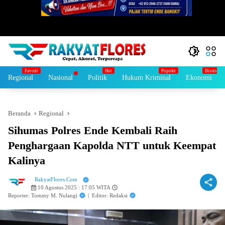
Regional
Nasional
Politik
Hukum Kriminal
Ekonomi
Beranda
Regional
Sihumas Polres Ende Kembali Raih
Penghargaan Kapolda NTT untuk Keempat
Kalinya
RakyatFlores.Com
10 Agustus 2025 : 17:05 WITA
Reporter: Tommy M. Nulangi
|
Editor: Redaksi