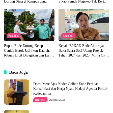
Dorong Sinergi Kampus dan
Sikap Pemda Nagekeo Tak Beri
Pemda untuk Bangun Desa
Tanggapan
Regional
Regional
Bupati Ende Dorong Kelapa
Kepala BPKAD Ende Akhirnya
Genjah Entok Jadi Ikon Daerah,
Buka Suara Soal Utang Proyek
Ribuan Bibit Dibagikan dan Lahan
Tahun 2024 dan 2025, Minta OPD
Pabrik Akan Disiapkan
Segera Ajukan Dokumen
Baca Juga
Domi Mere Ajak Kader Golkar Ende Perkuat
Konsolidasi dan Kerja Nyata Hadapi Agenda Politik
Kedepannya
Regional
6 Agustus 2026