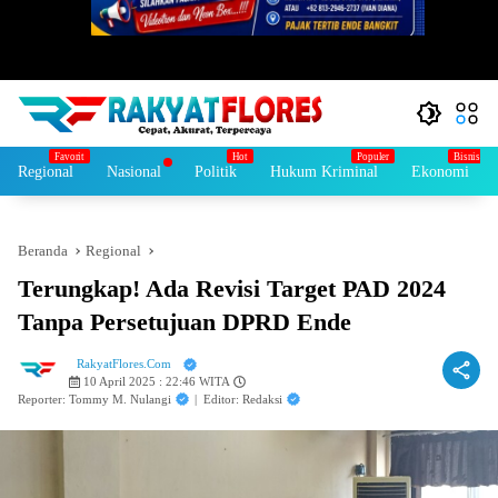
Regional
Nasional
Politik
Hukum Kriminal
Ekonomi
Beranda
Regional
Terungkap! Ada Revisi Target PAD 2024
Tanpa Persetujuan DPRD Ende
RakyatFlores.Com
10 April 2025 : 22:46 WITA
Reporter: Tommy M. Nulangi
|
Editor: Redaksi