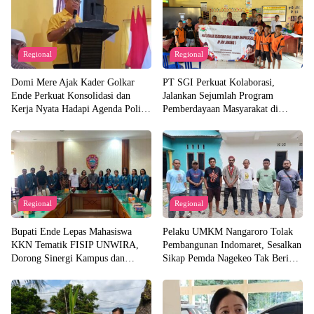
Regional
Regional
Domi Mere Ajak Kader Golkar
PT SGI Perkuat Kolaborasi,
Ende Perkuat Konsolidasi dan
Jalankan Sejumlah Program
Kerja Nyata Hadapi Agenda Politik
Pemberdayaan Masyarakat di
Kedepannya
Semester I 2026
Regional
Regional
Bupati Ende Lepas Mahasiswa
Pelaku UMKM Nangaroro Tolak
KKN Tematik FISIP UNWIRA,
Pembangunan Indomaret, Sesalkan
Dorong Sinergi Kampus dan
Sikap Pemda Nagekeo Tak Beri
Pemda untuk Bangun Desa
Tanggapan