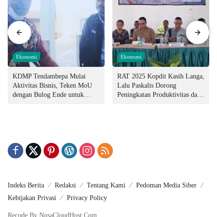
Ekonomi
Ekonomi
KDMP Tendambepa Mulai
RAT 2025 Kopdit Kasih Langa,
Aktivitas Bisnis, Teken MoU
Lalu Paskalis Dorong
dengan Bulog Ende untuk
Peningkatan Produktivitas dan
Penyediaan Pangan
Integritas Manajemen
Indeks Berita
Redaksi
Tentang Kami
Pedoman Media Siber
Kebijakan Privasi
Privacy Policy
Recode By NusaCloudHost.Com