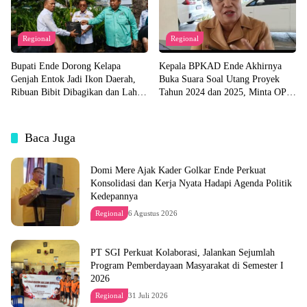
Regional
Regional
Bupati Ende Dorong Kelapa
Kepala BPKAD Ende Akhirnya
Genjah Entok Jadi Ikon Daerah,
Buka Suara Soal Utang Proyek
Ribuan Bibit Dibagikan dan Lahan
Tahun 2024 dan 2025, Minta OPD
Pabrik Akan Disiapkan
Segera Ajukan Dokumen
Baca Juga
Domi Mere Ajak Kader Golkar Ende Perkuat
Konsolidasi dan Kerja Nyata Hadapi Agenda Politik
Kedepannya
Regional
6 Agustus 2026
PT SGI Perkuat Kolaborasi, Jalankan Sejumlah
Program Pemberdayaan Masyarakat di Semester I
2026
Regional
31 Juli 2026