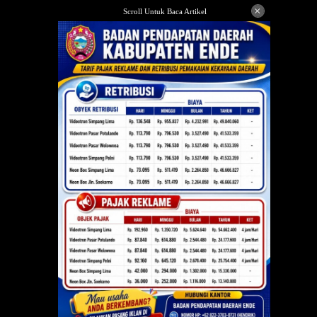
Langsung
×
Scroll Untuk Baca Artikel
ke
konten