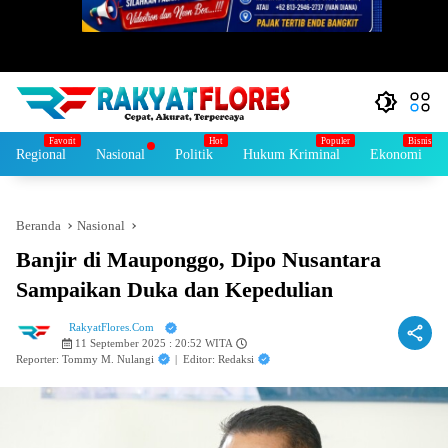
Regional
Nasional
Politik
Hukum Kriminal
Ekonomi
Beranda
Nasional
Banjir di Mauponggo, Dipo Nusantara
Sampaikan Duka dan Kepedulian
RakyatFlores.Com
11 September 2025 : 20:52 WITA
Reporter: Tommy M. Nulangi
|
Editor: Redaksi