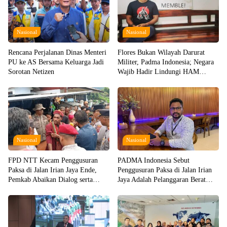
Nasional
Nasional
Rencana Perjalanan Dinas Menteri
Flores Bukan Wilayah Darurat
PU ke AS Bersama Keluarga Jadi
Militer, Padma Indonesia; Negara
Sorotan Netizen
Wajib Hadir Lindungi HAM
Warganya!
Nasional
Nasional
FPD NTT Kecam Penggusuran
PADMA Indonesia Sebut
Paksa di Jalan Irian Jaya Ende,
Penggusuran Paksa di Jalan Irian
Pemkab Abaikan Dialog serta
Jaya Adalah Pelanggaran Berat
Langgar Hak Perempuan dan Anak
HAM