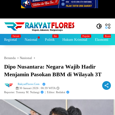
Regional
Nasional
Politik
Hukum Kriminal
Ekonomi
Beranda
Nasional
Dipo Nusantara: Negara Wajib Hadir
Menjamin Pasokan BBM di Wilayah 3T
RakyatFlores.Com
30 Januari 2026 : 06:39 WITA
Reporter: Tommy M. Nulangi
|
Editor: Redaksi