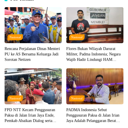
Nasional
Nasional
Rencana Perjalanan Dinas Menteri
Flores Bukan Wilayah Darurat
PU ke AS Bersama Keluarga Jadi
Militer, Padma Indonesia; Negara
Sorotan Netizen
Wajib Hadir Lindungi HAM
Warganya!
Nasional
Nasional
FPD NTT Kecam Penggusuran
PADMA Indonesia Sebut
Paksa di Jalan Irian Jaya Ende,
Penggusuran Paksa di Jalan Irian
Pemkab Abaikan Dialog serta
Jaya Adalah Pelanggaran Berat
Langgar Hak Perempuan dan Anak
HAM