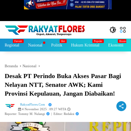
Regional
Nasional
Politik
Hukum Kriminal
Ekonomi
Beranda
Nasional
Desak PT Perindo Buka Akses Pasar Bagi
Nelayan NTT, Senator AWK; Kami
Provinsi Kepulauan, Jangan Diabaikan!
RakyatFlores.Com
4 November 2025 : 09:27 WITA
Reporter: Tommy M. Nulangi
|
Editor: Redaksi