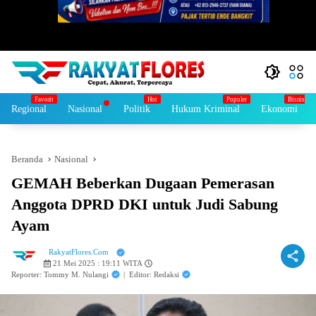
Regional
Nasional
Politik
Hukum Kriminal
Ekonomi
Beranda
Nasional
GEMAH Beberkan Dugaan Pemerasan
Anggota DPRD DKI untuk Judi Sabung
Ayam
RakyatFlores.Com
21 Mei 2025 : 19:11 WITA
Reporter: Tommy M. Nulangi
|
Editor: Redaksi