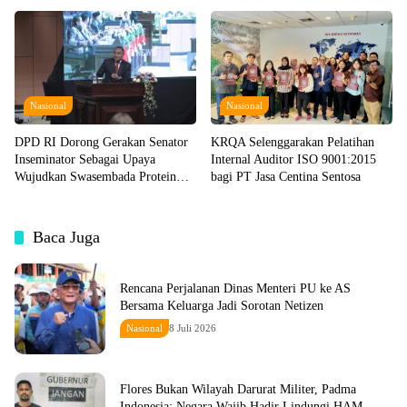
Langgar Hak Perempuan dan Anak
HAM
Nasional
Nasional
DPD RI Dorong Gerakan Senator
KRQA Selenggarakan Pelatihan
Inseminator Sebagai Upaya
Internal Auditor ISO 9001:2015
Wujudkan Swasembada Protein
bagi PT Jasa Centina Sentosa
Hewani
Baca Juga
Rencana Perjalanan Dinas Menteri PU ke AS
Bersama Keluarga Jadi Sorotan Netizen
Nasional
8 Juli 2026
Flores Bukan Wilayah Darurat Militer, Padma
Indonesia; Negara Wajib Hadir Lindungi HAM