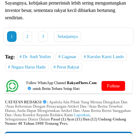
Sayangnya, kebijakan pemerintah lebih sering menguntungkan
investor besar, sementara rakyat kecil dibiarkan bertarung
sendirian.
1
2
3
Selanjutnya
Tag:
Dr. Andi Yuslim
Gagasan
Karolus Karni Lando
Negara Harus Hadir
Perut Rakyat
Follow WhatsApp Channel
RakyatFlores.Com
Follow
untuk Berita Terbaru Setiap Hari
CATATAN REDAKSI
:
Apabila Ada Pihak Yang Merasa Dirugikan Dan
/Atau Keberatan Dengan Penayangan Artikel Dan /Atau Berita Tersebut
Diatas, Anda Dapat Mengirimkan Artikel Dan /Atau Berita Berisi Sanggahan
Dan /Atau Koreksi Kepada Redaksi Kami
Laporkan
,
Sebagaimana Diatur Dalam
Pasal (1) Ayat (11) Dan (12) Undang-Undang
Nomor 40 Tahun 1999 Tentang Pers.