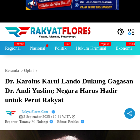
Regional
Nasional
Politik
Hukum Kriminal
Ekonomi
Beranda
Opini
Dr. Karolus Karni Lando Dukung Gagasan
Dr. Andi Yuslim; Negara Harus Hadir
untuk Perut Rakyat
RakyatFlores.Com
3 September 2025 : 10:41 WITA
Reporter: Tommy M. Nulangi
|
Editor: Redaksi