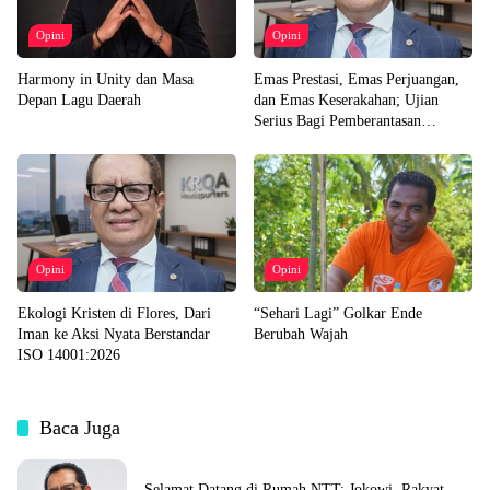
Opini
Opini
Harmony in Unity dan Masa
Emas Prestasi, Emas Perjuangan,
Depan Lagu Daerah
dan Emas Keserakahan; Ujian
Serius Bagi Pemberantasan
Korupsi Indonesia
Opini
Opini
Ekologi Kristen di Flores, Dari
“Sehari Lagi” Golkar Ende
Iman ke Aksi Nyata Berstandar
Berubah Wajah
ISO 14001:2026
Baca Juga
Selamat Datang di Rumah NTT; Jokowi, Rakyat,