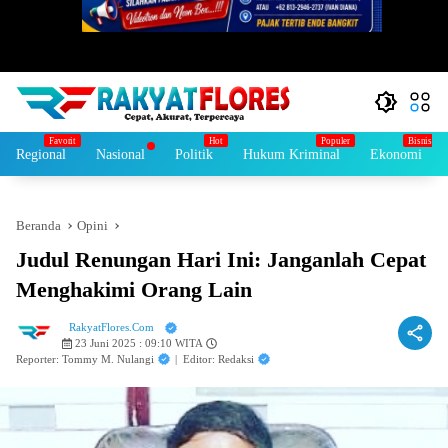
Regional
Nasional
Politik
Hukum Kriminal
Ekonomi
Beranda
Opini
Judul Renungan Hari Ini: Janganlah Cepat
Menghakimi Orang Lain
RakyatFlores.Com
23 Juni 2025 : 09:10 WITA
Reporter: Tommy M. Nulangi
|
Editor: Redaksi