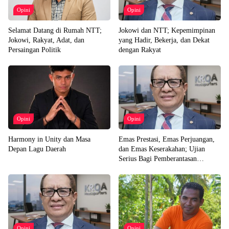
Opini
Opini
Selamat Datang di Rumah NTT;
Jokowi dan NTT; Kepemimpinan
Jokowi, Rakyat, Adat, dan
yang Hadir, Bekerja, dan Dekat
Persaingan Politik
dengan Rakyat
Opini
Opini
Harmony in Unity dan Masa
Emas Prestasi, Emas Perjuangan,
Depan Lagu Daerah
dan Emas Keserakahan; Ujian
Serius Bagi Pemberantasan
Korupsi Indonesia
Opini
Opini