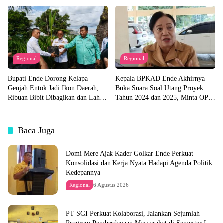
Pemda untuk Bangun Desa
Tanggapan
Regional
Regional
Bupati Ende Dorong Kelapa
Kepala BPKAD Ende Akhirnya
Genjah Entok Jadi Ikon Daerah,
Buka Suara Soal Utang Proyek
Ribuan Bibit Dibagikan dan Lahan
Tahun 2024 dan 2025, Minta OPD
Pabrik Akan Disiapkan
Segera Ajukan Dokumen
Baca Juga
Domi Mere Ajak Kader Golkar Ende Perkuat
Konsolidasi dan Kerja Nyata Hadapi Agenda Politik
Kedepannya
Regional
6 Agustus 2026
PT SGI Perkuat Kolaborasi, Jalankan Sejumlah
Program Pemberdayaan Masyarakat di Semester I