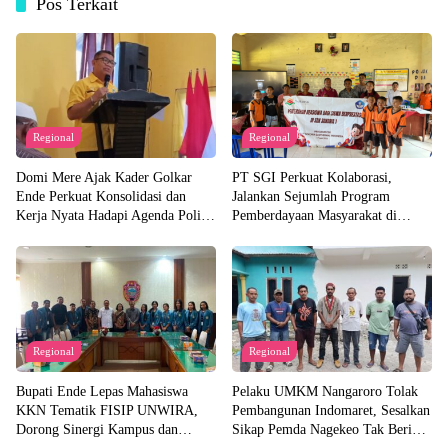
Pos Terkait
Regional
Regional
Domi Mere Ajak Kader Golkar
PT SGI Perkuat Kolaborasi,
Ende Perkuat Konsolidasi dan
Jalankan Sejumlah Program
Kerja Nyata Hadapi Agenda Politik
Pemberdayaan Masyarakat di
Kedepannya
Semester I 2026
Regional
Regional
Bupati Ende Lepas Mahasiswa
Pelaku UMKM Nangaroro Tolak
KKN Tematik FISIP UNWIRA,
Pembangunan Indomaret, Sesalkan
Dorong Sinergi Kampus dan
Sikap Pemda Nagekeo Tak Beri