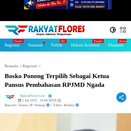
Regional
Nasional
Politik
Hukum Kriminal
Ekonomi
Beranda
Regional
Bosko Ponong Terpilih Sebagai Ketua
Pansus Pembahasan RPJMD Ngada
RakyatFlores.Com
3 Juli 2025 : 14:09 WITA
Reporter: Tommy M. Nulangi
|
Editor: Redaksi