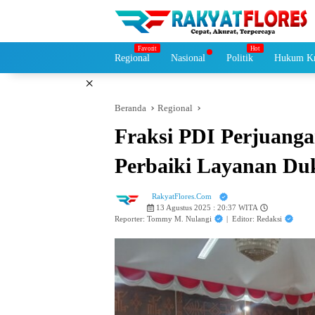
Langsung
ke
konten
Regional
Nasional
Politik
Hukum Kr
×
Beranda
Regional
Fraksi PDI Perjuang
Perbaiki Layanan Duk
RakyatFlores.Com
13 Agustus 2025 : 20:37 WITA
Reporter: Tommy M. Nulangi
|
Editor: Redaksi