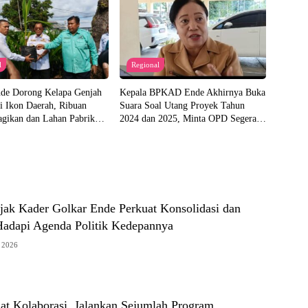
l
Regional
nde Dorong Kelapa Genjah
Kepala BPKAD Ende Akhirnya Buka
i Ikon Daerah, Ribuan
Suara Soal Utang Proyek Tahun
agikan dan Lahan Pabrik
2024 dan 2025, Minta OPD Segera
iapkan
Ajukan Dokumen
ak Kader Golkar Ende Perkuat Konsolidasi dan
Hadapi Agenda Politik Kedepannya
s 2026
at Kolaborasi, Jalankan Sejumlah Program