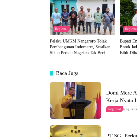
Regional
Regiona
Pelaku UMKM Nangaroro Tolak
Bupati E
Pembangunan Indomaret, Sesalkan
Entok Jad
Sikap Pemda Nagekeo Tak Beri
Bibit Dib
Tanggapan
Akan Dis
Baca Juga
Domi Mere Aj
Kerja Nyata 
Regional
6 Agustu
PT SGI Perku