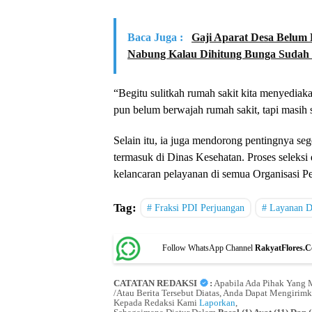
Baca Juga :
Gaji Aparat Desa Belum 
Nabung Kalau Dihitung Bunga Sudah
“Begitu sulitkah rumah sakit kita menyediak
pun belum berwajah rumah sakit, tapi masih s
Selain itu, ia juga mendorong pentingnya se
termasuk di Dinas Kesehatan. Proses seleksi
kelancaran pelayanan di semua Organisasi 
Tag:
Fraksi PDI Perjuangan
Layanan D
Follow WhatsApp Channel
RakyatFlores.
CATATAN REDAKSI
:
Apabila Ada Pihak Yang M
/Atau Berita Tersebut Diatas, Anda Dapat Mengirimk
Kepada Redaksi Kami
Laporkan
,