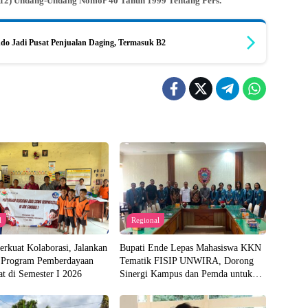
n (12) Undang-Undang Nomor 40 Tahun 1999 Tentang Pers.
do Jadi Pusat Penjualan Daging, Termasuk B2
l
Regional
rkuat Kolaborasi, Jalankan
Bupati Ende Lepas Mahasiswa KKN
 Program Pemberdayaan
Tematik FISIP UNWIRA, Dorong
t di Semester I 2026
Sinergi Kampus dan Pemda untuk
Bangun Desa