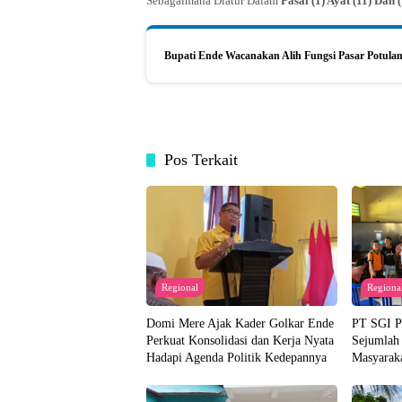
Sebagaimana Diatur Dalam
Pasal (1) Ayat (11) Da
Bupati Ende Wacanakan Alih Fungsi Pasar Potulan
Pos Terkait
Regional
Regiona
Domi Mere Ajak Kader Golkar Ende
PT SGI Pe
Perkuat Konsolidasi dan Kerja Nyata
Sejumlah
Hadapi Agenda Politik Kedepannya
Masyaraka