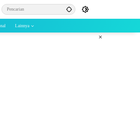
onal
Lainnya
×