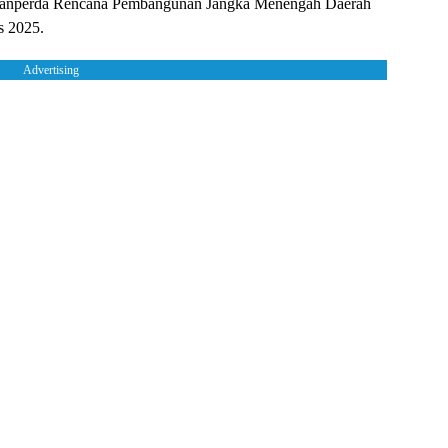
 Ranperda Rencana Pembangunan Jangka Menengah Daerah
s 2025.
Advertising