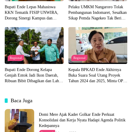
Bupati Ende Lepas Mahasiswa
Pelaku UMKM Nangaroro Tolak
KKN Tematik FISIP UNWIRA,
Pembangunan Indomaret, Sesalkan
Dorong Sinergi Kampus dan
Sikap Pemda Nagekeo Tak Beri
Pemda untuk Bangun Desa
Tanggapan
Regional
Regional
Bupati Ende Dorong Kelapa
Kepala BPKAD Ende Akhirnya
Genjah Entok Jadi Ikon Daerah,
Buka Suara Soal Utang Proyek
Ribuan Bibit Dibagikan dan Lahan
Tahun 2024 dan 2025, Minta OPD
Pabrik Akan Disiapkan
Segera Ajukan Dokumen
Baca Juga
Domi Mere Ajak Kader Golkar Ende Perkuat
Konsolidasi dan Kerja Nyata Hadapi Agenda Politik
Kedepannya