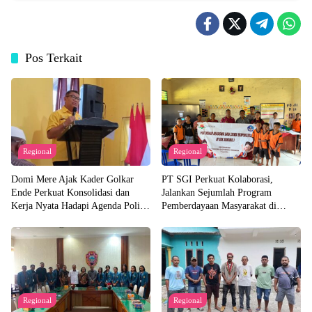
Pos Terkait
Regional
Regional
Domi Mere Ajak Kader Golkar
PT SGI Perkuat Kolaborasi,
Ende Perkuat Konsolidasi dan
Jalankan Sejumlah Program
Kerja Nyata Hadapi Agenda Politik
Pemberdayaan Masyarakat di
Kedepannya
Semester I 2026
Regional
Regional