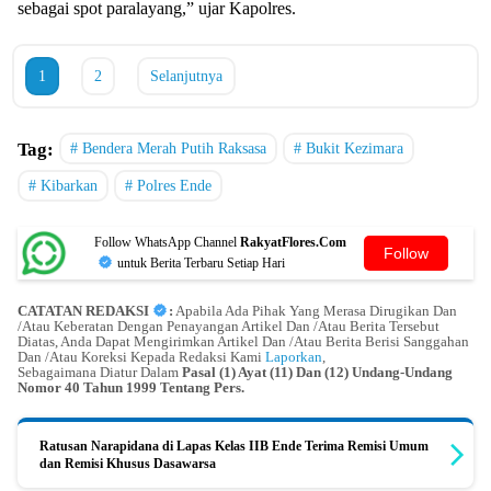
sebagai spot paralayang,” ujar Kapolres.
1
2
Selanjutnya
Tag:
Bendera Merah Putih Raksasa
Bukit Kezimara
Kibarkan
Polres Ende
Follow WhatsApp Channel
RakyatFlores.Com
Follow
untuk Berita Terbaru Setiap Hari
CATATAN REDAKSI
:
Apabila Ada Pihak Yang Merasa Dirugikan Dan
/Atau Keberatan Dengan Penayangan Artikel Dan /Atau Berita Tersebut
Diatas, Anda Dapat Mengirimkan Artikel Dan /Atau Berita Berisi Sanggahan
Dan /Atau Koreksi Kepada Redaksi Kami
Laporkan
,
Sebagaimana Diatur Dalam
Pasal (1) Ayat (11) Dan (12) Undang-Undang
Nomor 40 Tahun 1999 Tentang Pers.
Ratusan Narapidana di Lapas Kelas IIB Ende Terima Remisi Umum
dan Remisi Khusus Dasawarsa