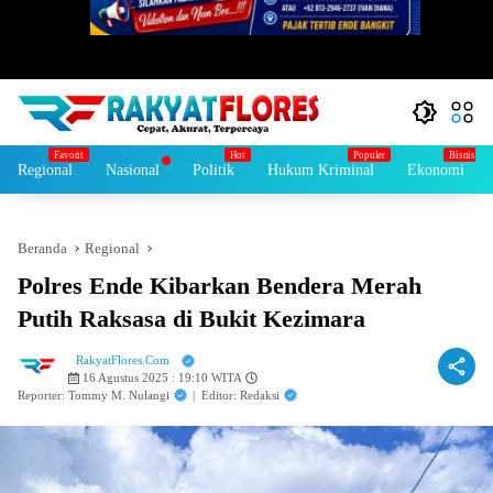
Regional
Nasional
Politik
Hukum Kriminal
Ekonomi
Beranda
Regional
Polres Ende Kibarkan Bendera Merah
Putih Raksasa di Bukit Kezimara
RakyatFlores.Com
16 Agustus 2025 : 19:10 WITA
Reporter: Tommy M. Nulangi
|
Editor: Redaksi