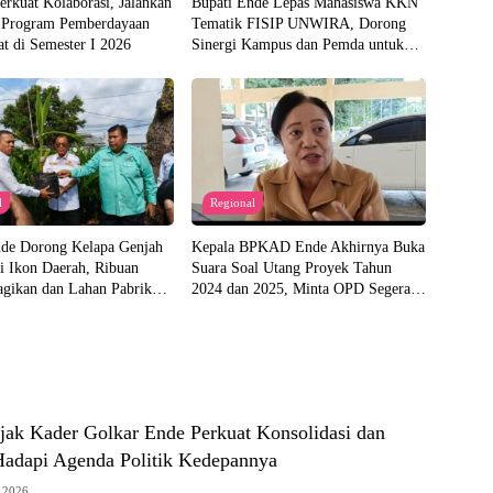
rkuat Kolaborasi, Jalankan
Bupati Ende Lepas Mahasiswa KKN
 Program Pemberdayaan
Tematik FISIP UNWIRA, Dorong
t di Semester I 2026
Sinergi Kampus dan Pemda untuk
Bangun Desa
l
Regional
nde Dorong Kelapa Genjah
Kepala BPKAD Ende Akhirnya Buka
i Ikon Daerah, Ribuan
Suara Soal Utang Proyek Tahun
agikan dan Lahan Pabrik
2024 dan 2025, Minta OPD Segera
iapkan
Ajukan Dokumen
ak Kader Golkar Ende Perkuat Konsolidasi dan
Hadapi Agenda Politik Kedepannya
s 2026