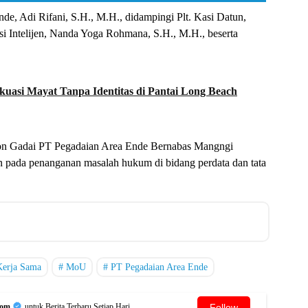
nde, Adi Rifani, S.H., M.H., didampingi Plt. Kasi Datun,
 Intelijen, Nanda Yoga Rohmana, S.H., M.H., beserta
asi Mayat Tanpa Identitas di Pantai Long Beach
n Gadai PT Pegadaian Area Ende Bernabas Mangngi
n pada penanganan masalah hukum di bidang perdata dan tata
Kerja Sama
MoU
PT Pegadaian Area Ende
Follow
Com
untuk Berita Terbaru Setiap Hari