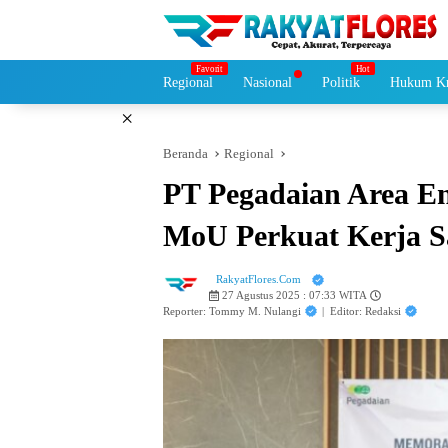
Langsung
ke
konten
Regional
Nasional
Politik
Hukum Kr
×
Beranda
Regional
PT Pegadaian Area E
MoU Perkuat Kerja 
RakyatFlores.Com
27 Agustus 2025 : 07:33 WITA
Reporter: Tommy M. Nulangi
|
Editor: Redaksi