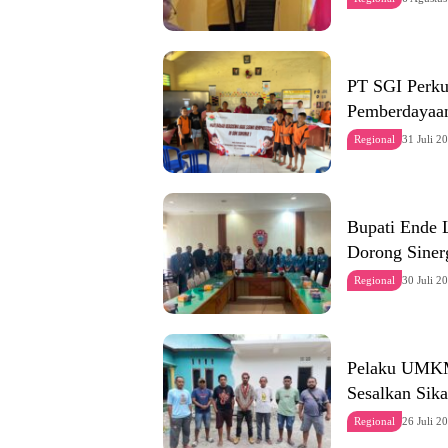
PT SGI Perku
Pemberdayaan
Regional
31 Juli 2
Bupati Ende
Dorong Siner
Regional
30 Juli 2
Pelaku UMKM
Sesalkan Sik
Regional
26 Juli 2