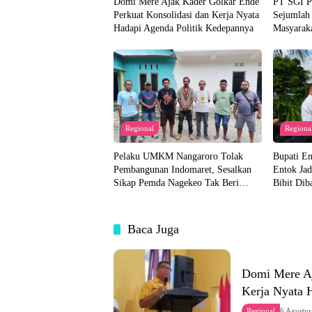
Domi Mere Ajak Kader Golkar Ende
PT SGI Pe
Perkuat Konsolidasi dan Kerja Nyata
Sejumlah
Hadapi Agenda Politik Kedepannya
Masyaraka
Regional
Regiona
Pelaku UMKM Nangaroro Tolak
Bupati E
Pembangunan Indomaret, Sesalkan
Entok Jad
Sikap Pemda Nagekeo Tak Beri
Bibit Dib
Tanggapan
Akan Dis
Baca Juga
Domi Mere Aj
Kerja Nyata 
Regional
6 Agustu