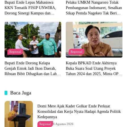
Bupati Ende Lepas Mahasiswa
Pelaku UMKM Nangaroro Tolak
KKN Tematik FISIP UNWIRA,
Pembangunan Indomaret, Sesalkan
Dorong Sinergi Kampus dan
Sikap Pemda Nagekeo Tak Beri
Pemda untuk Bangun Desa
Tanggapan
Regional
Regional
Bupati Ende Dorong Kelapa
Kepala BPKAD Ende Akhirnya
Genjah Entok Jadi Ikon Daerah,
Buka Suara Soal Utang Proyek
Ribuan Bibit Dibagikan dan Lahan
Tahun 2024 dan 2025, Minta OPD
Pabrik Akan Disiapkan
Segera Ajukan Dokumen
Baca Juga
Domi Mere Ajak Kader Golkar Ende Perkuat
Konsolidasi dan Kerja Nyata Hadapi Agenda Politik
Kedepannya
Regional
6 Agustus 2026