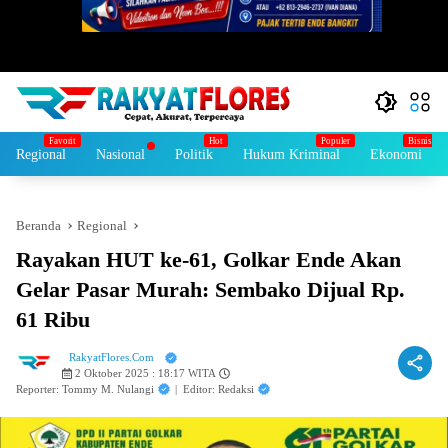
Regional
Nasional
Politik
Hukum Kriminal
Ekonomi
Beranda
Regional
Rayakan HUT ke-61, Golkar Ende Akan
Gelar Pasar Murah: Sembako Dijual Rp.
61 Ribu
RakyatFlores.Com
2 Oktober 2025 : 18:17 WITA
Reporter: Tommy M. Nulangi
|
Editor: Redaksi