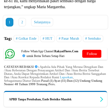
ke-61 ini, kami menyediakan paket sembako dengan harga
terjangkau,” ungkap Maria Margaretha.
1
2
Selanjutnya
Tag:
Golkar Ende
HUT
Pasar Murah
Sembako
Follow WhatsApp Channel
RakyatFlores.Com
Follow
untuk Berita Terbaru Setiap Hari
CATATAN REDAKSI
:
Apabila Ada Pihak Yang Merasa Dirugikan Dan
/Atau Keberatan Dengan Penayangan Artikel Dan /Atau Berita Tersebut
Diatas, Anda Dapat Mengirimkan Artikel Dan /Atau Berita Berisi Sanggahan
Dan /Atau Koreksi Kepada Redaksi Kami
Laporkan
,
Sebagaimana Diatur Dalam
Pasal (1) Ayat (11) Dan (12) Undang-Undang
Nomor 40 Tahun 1999 Tentang Pers.
APBD Tanpa Perubahan, Ende Berisiko Mandek