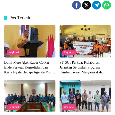
Pos Terkait
Regional
Regional
Domi Mere Ajak Kader Golkar
PT SGI Perkuat Kolaborasi,
Ende Perkuat Konsolidasi dan
Jalankan Sejumlah Program
Kerja Nyata Hadapi Agenda Politik
Pemberdayaan Masyarakat di
Kedepannya
Semester I 2026
Regional
Regional