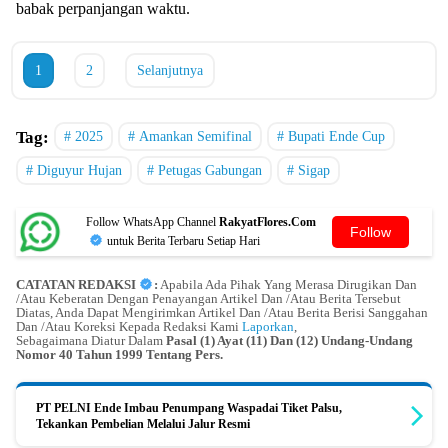
babak perpanjangan waktu.
1
2
Selanjutnya
Tag:
2025
Amankan Semifinal
Bupati Ende Cup
Diguyur Hujan
Petugas Gabungan
Sigap
Follow WhatsApp Channel
RakyatFlores.Com
Follow
untuk Berita Terbaru Setiap Hari
CATATAN REDAKSI
:
Apabila Ada Pihak Yang Merasa Dirugikan Dan
/Atau Keberatan Dengan Penayangan Artikel Dan /Atau Berita Tersebut
Diatas, Anda Dapat Mengirimkan Artikel Dan /Atau Berita Berisi Sanggahan
Dan /Atau Koreksi Kepada Redaksi Kami
Laporkan
,
Sebagaimana Diatur Dalam
Pasal (1) Ayat (11) Dan (12) Undang-Undang
Nomor 40 Tahun 1999 Tentang Pers.
PT PELNI Ende Imbau Penumpang Waspadai Tiket Palsu,
Tekankan Pembelian Melalui Jalur Resmi