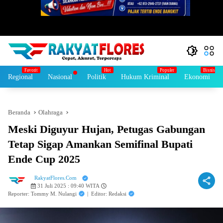
Regional
Nasional
Politik
Hukum Kriminal
Ekonomi
Beranda
Olahraga
Meski Diguyur Hujan, Petugas Gabungan
Tetap Sigap Amankan Semifinal Bupati
Ende Cup 2025
RakyatFlores.Com
31 Juli 2025 : 09:40 WITA
Reporter: Tommy M. Nulangi
|
Editor: Redaksi