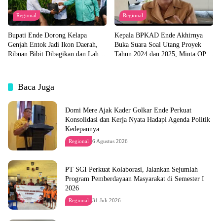
Regional
Regional
Bupati Ende Dorong Kelapa
Kepala BPKAD Ende Akhirnya
Genjah Entok Jadi Ikon Daerah,
Buka Suara Soal Utang Proyek
Ribuan Bibit Dibagikan dan Lahan
Tahun 2024 dan 2025, Minta OPD
Pabrik Akan Disiapkan
Segera Ajukan Dokumen
Baca Juga
Domi Mere Ajak Kader Golkar Ende Perkuat
Konsolidasi dan Kerja Nyata Hadapi Agenda Politik
Kedepannya
Regional
6 Agustus 2026
PT SGI Perkuat Kolaborasi, Jalankan Sejumlah
Program Pemberdayaan Masyarakat di Semester I
2026
Regional
31 Juli 2026