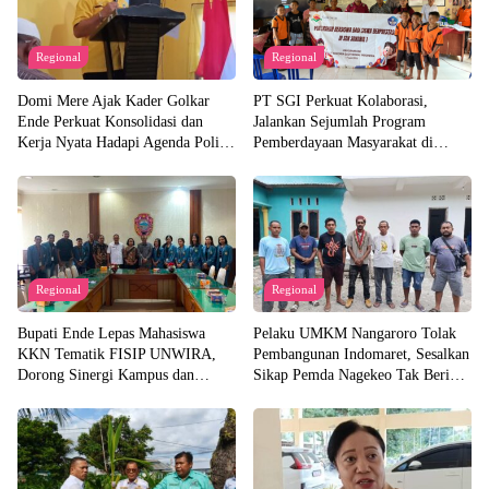
Regional
Regional
Domi Mere Ajak Kader Golkar
PT SGI Perkuat Kolaborasi,
Ende Perkuat Konsolidasi dan
Jalankan Sejumlah Program
Kerja Nyata Hadapi Agenda Politik
Pemberdayaan Masyarakat di
Kedepannya
Semester I 2026
Regional
Regional
Bupati Ende Lepas Mahasiswa
Pelaku UMKM Nangaroro Tolak
KKN Tematik FISIP UNWIRA,
Pembangunan Indomaret, Sesalkan
Dorong Sinergi Kampus dan
Sikap Pemda Nagekeo Tak Beri
Pemda untuk Bangun Desa
Tanggapan