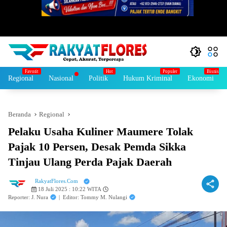
Regional
Nasional
Politik
Hukum Kriminal
Ekonomi
Beranda
Regional
Pelaku Usaha Kuliner Maumere Tolak
Pajak 10 Persen, Desak Pemda Sikka
Tinjau Ulang Perda Pajak Daerah
RakyatFlores.Com
18 Juli 2025 : 10:22 WITA
Reporter: J. Nura
|
Editor: Tommy M. Nulangi