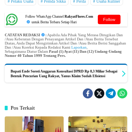
Pelaku Usaha
Pemda Sikka
Perda
Usaha Kuliner
Follow WhatsApp Channel
RakyatFlores.Com
Follow
untuk Berita Terbaru Setiap Hari
CATATAN REDAKSI
:
Apabila Ada Pihak Yang Merasa Dirugikan Dan
/Atau Keberatan Dengan Penayangan Artikel Dan /Atau Berita Tersebut
Diatas, Anda Dapat Mengirimkan Artikel Dan /Atau Berita Berisi Sanggahan
Dan /Atau Koreksi Kepada Redaksi Kami
Laporkan
,
Sebagaimana Diatur Dalam
Pasal (1) Ayat (11) Dan (12) Undang-Undang
Nomor 40 Tahun 1999 Tentang Pers.
Bupati Ende Soroti Anggaran Konsultasi DPRD Rp 8,3 Miliar Sebagai
Bentuk Pencurian Uang Rakyat, Yanus Klaim Sudah Efisiensi
Pos Terkait