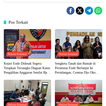
Pos Terkait
Hukum Kriminal
Hukum Kriminal
Kejari Ende Didesak Segera
Sengketa Tanah dan Rumah di
Tetapkan Tersangka Dugaan Kasus
Perumnas Ende Berlanjut ke
Pengalihan Anggaran Senilai Rp
Persidangan, Cosmas Djo Oko
49,5 Miliar
Ingatkan Soal Bukti Palsu
Hukum Kriminal
Hukum Kriminal