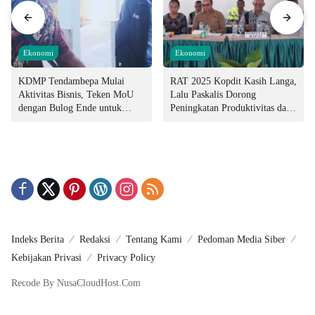
Ekonomi
Ekonomi
KDMP Tendambepa Mulai
RAT 2025 Kopdit Kasih Langa,
Aktivitas Bisnis, Teken MoU
Lalu Paskalis Dorong
dengan Bulog Ende untuk
Peningkatan Produktivitas dan
Penyediaan Pangan
Integritas Manajemen
Indeks Berita
Redaksi
Tentang Kami
Pedoman Media Siber
Kebijakan Privasi
Privacy Policy
Recode By NusaCloudHost.Com