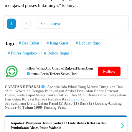
mengawal proses hukumnya,” katanya.
1
2
Selanjutnya
Tag:
Bea Cukai
King Garet
Labuan Bajo
Polres Nagekeo
Rokok Ilegal
Follow WhatsApp Channel
RakyatFlores.Com
Follow
untuk Berita Terbaru Setiap Hari
CATATAN REDAKSI
:
Apabila Ada Pihak Yang Merasa Dirugikan Dan
/Atau Keberatan Dengan Penayangan Artikel Dan /Atau Berita Tersebut
Diatas, Anda Dapat Mengirimkan Artikel Dan /Atau Berita Berisi Sanggahan
Dan /Atau Koreksi Kepada Redaksi Kami
Laporkan
,
Sebagaimana Diatur Dalam
Pasal (1) Ayat (11) Dan (12) Undang-Undang
Nomor 40 Tahun 1999 Tentang Pers.
Kapolsek Wolowaru Temui Kadis PU Ende Bahas Relokasi dan
Pembukaan Akses Pasar Wolonio