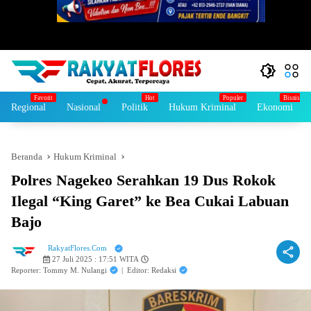
Regional
Nasional
Politik
Hukum Kriminal
Ekonomi
Beranda
Hukum Kriminal
Polres Nagekeo Serahkan 19 Dus Rokok
Ilegal “King Garet” ke Bea Cukai Labuan
Bajo
RakyatFlores.Com
27 Juli 2025 : 17:51 WITA
Reporter: Tommy M. Nulangi
|
Editor: Redaksi