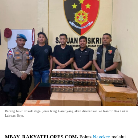
Barang bukti rokok ilegal jenis King Garet yang akan diserahkan ke Kantor Bea Cukai
Labuan Bajo.
MBAY, RAKYATFLORES.COM-
Polres
Nagekeo
melalui