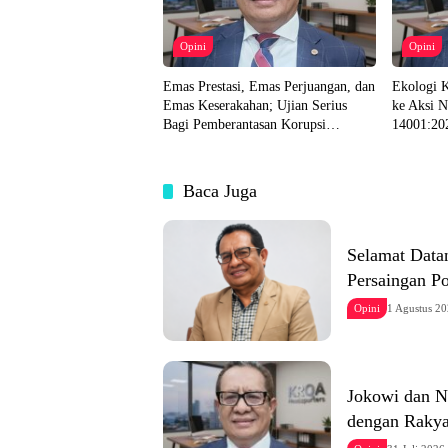
Opini
Opini
Emas Prestasi, Emas Perjuangan, dan
Ekologi K
Emas Keserakahan; Ujian Serius
ke Aksi N
Bagi Pemberantasan Korupsi
14001:20
Indonesia
Baca Juga
Selamat Data
Persaingan Po
Opini
1 Agustus 2
Jokowi dan N
dengan Rakya