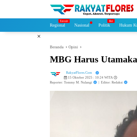
Langsung
ke
konten
Regional
Nasional
Politik
Hukum Kr
×
Beranda
Opini
MBG Harus Utamakan 
RakyatFlores.Com
15 Oktober 2025 : 10:24 WITA
Reporter: Tommy M. Nulangi
|
Editor: Redaksi