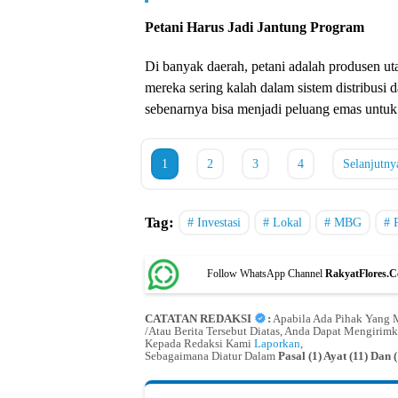
Petani Harus Jadi Jantung Program
Di banyak daerah, petani adalah produsen utam
mereka sering kalah dalam sistem distribusi
sebenarnya bisa menjadi peluang emas untuk
1
2
3
4
Selanjutny
Tag:
Investasi
Lokal
MBG
Follow WhatsApp Channel
RakyatFlores.
CATATAN REDAKSI
:
Apabila Ada Pihak Yang M
/Atau Berita Tersebut Diatas, Anda Dapat Mengirimk
Kepada Redaksi Kami
Laporkan
,
Sebagaimana Diatur Dalam
Pasal (1) Ayat (11) Da