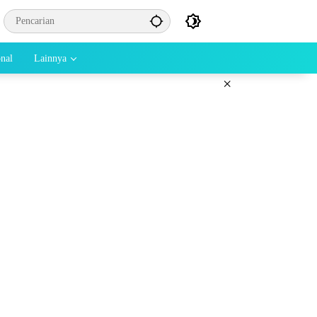
onal
Lainnya
×