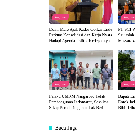
Regional
Regiona
Domi Mere Ajak Kader Golkar Ende
PT SGI Pe
Perkuat Konsolidasi dan Kerja Nyata
Sejumlah
Hadapi Agenda Politik Kedepannya
Masyaraka
Regional
Regiona
Pelaku UMKM Nangaroro Tolak
Bupati E
Pembangunan Indomaret, Sesalkan
Entok Jad
Sikap Pemda Nagekeo Tak Beri
Bibit Dib
Tanggapan
Akan Dis
Baca Juga