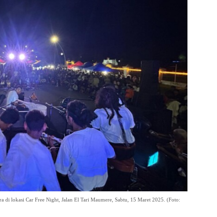
 di lokasi Car Free Night, Jalan El Tari Maumere, Sabtu, 15 Maret 2025. (Foto: