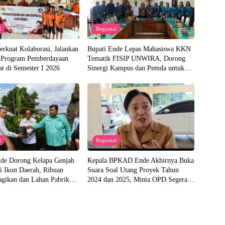
l
Regional
rkuat Kolaborasi, Jalankan
Bupati Ende Lepas Mahasiswa KKN
 Program Pemberdayaan
Tematik FISIP UNWIRA, Dorong
t di Semester I 2026
Sinergi Kampus dan Pemda untuk
Bangun Desa
l
Regional
nde Dorong Kelapa Genjah
Kepala BPKAD Ende Akhirnya Buka
i Ikon Daerah, Ribuan
Suara Soal Utang Proyek Tahun
agikan dan Lahan Pabrik
2024 dan 2025, Minta OPD Segera
iapkan
Ajukan Dokumen