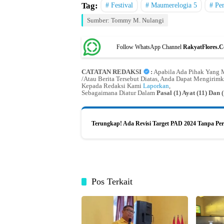
Tag:
Festival
Maumerelogia 5
Pe
Sumber: Tommy M. Nulangi
Follow WhatsApp Channel
RakyatFlores.
CATATAN REDAKSI
:
Apabila Ada Pihak Yang M
/Atau Berita Tersebut Diatas, Anda Dapat Mengirimk
Kepada Redaksi Kami
Laporkan
,
Sebagaimana Diatur Dalam
Pasal (1) Ayat (11) Da
Terungkap! Ada Revisi Target PAD 2024 Tanpa P
Pos Terkait