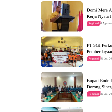
Domi Mere Aj
Kerja Nyata 
Regional
6 Agustu
PT SGI Perku
Pemberdayaan
Regional
31 Juli 2
Bupati Ende
Dorong Siner
Regional
30 Juli 2