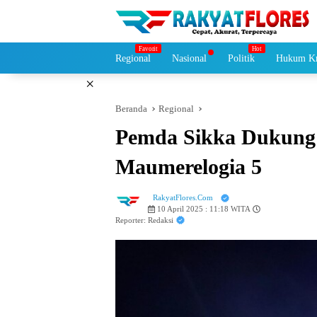
Langsung
ke
konten
Regional
Nasional
Politik
Hukum Kr
×
Beranda
Regional
Pemda Sikka Dukung 
Maumerelogia 5
RakyatFlores.Com
10 April 2025 : 11:18 WITA
Reporter: Redaksi