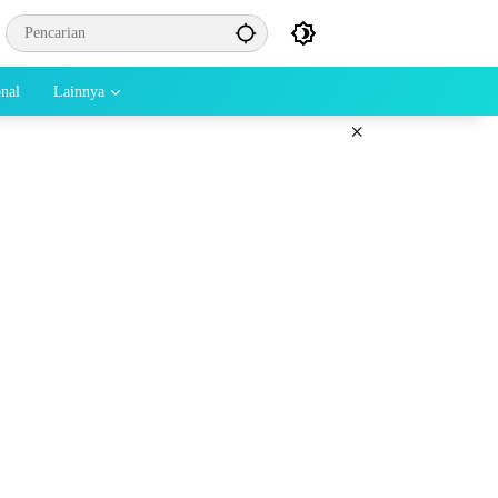
onal
Lainnya
×