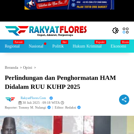
Regional
Nasional
Politik
Hukum Kriminal
Ekonomi
Beranda
Opini
Perlindungan dan Penghormatan HAM
Didalam RUU KUHP 2025
RakyatFlores.Com
30 Juli 2025 : 09:18 WITA
Reporter: Tommy M. Nulangi
|
Editor: Redaksi